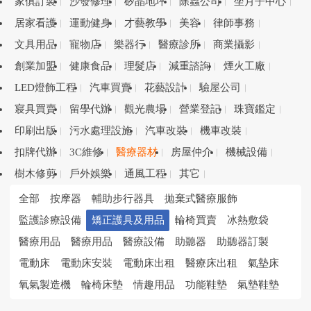
家俱訂製
沙發修理
矽晶地坪
除蟲公司
坐月子中心
居家看護
運動健身
才藝教學
美容
律師事務
文具用品
寵物店
樂器行
醫療診所
商業攝影
創業加盟
健康食品
理髮店
減重諮詢
煙火工廠
LED燈飾工程
汽車買賣
花藝設計
驗屋公司
寢具買賣
留學代辦
觀光農場
營業登記
珠寶鑑定
印刷出版
污水處理設施
汽車改裝
機車改裝
扣牌代辦
3C維修
醫療器材
房屋仲介
機械設備
樹木修剪
戶外娛樂
通風工程
其它
全部
按摩器
輔助步行器具
拋棄式醫療服飾
監護診療設備
矯正護具及用品
輪椅買賣
冰熱敷袋
醫療用品
醫療用品
醫療設備
助聽器
助聽器訂製
電動床
電動床安裝
電動床出租
醫療床出租
氣墊床
氧氣製造機
輪椅床墊
情趣用品
功能鞋墊
氣墊鞋墊