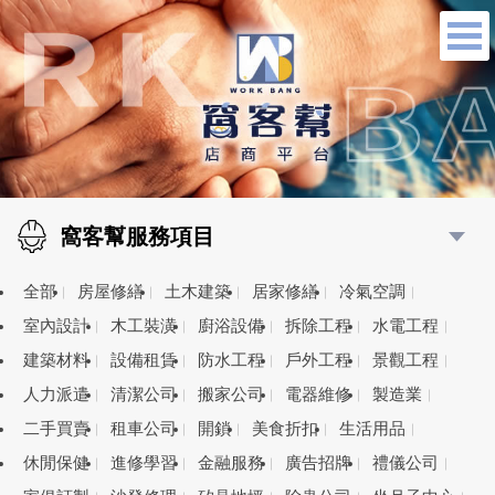
窩客幫服務項目
全部
房屋修繕
土木建築
居家修繕
冷氣空調
室內設計
木工裝潢
廚浴設備
拆除工程
水電工程
建築材料
設備租賃
防水工程
戶外工程
景觀工程
人力派遣
清潔公司
搬家公司
電器維修
製造業
二手買賣
租車公司
開鎖
美食折扣
生活用品
休閒保健
進修學習
金融服務
廣告招牌
禮儀公司