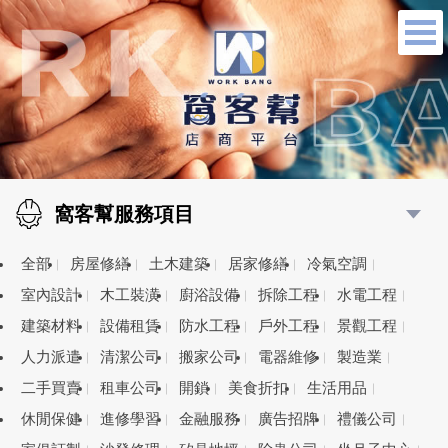
窩客幫服務項目
全部
房屋修繕
土木建築
居家修繕
冷氣空調
室內設計
木工裝潢
廚浴設備
拆除工程
水電工程
建築材料
設備租賃
防水工程
戶外工程
景觀工程
人力派遣
清潔公司
搬家公司
電器維修
製造業
二手買賣
租車公司
開鎖
美食折扣
生活用品
休閒保健
進修學習
金融服務
廣告招牌
禮儀公司