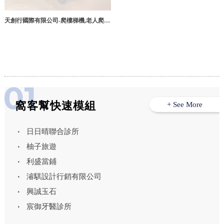
天創行國際有限公司-爬樓梯機,老人爬樓
梯機,台北爬樓梯機,台北老人爬樓梯機,
北投爬樓梯機,台中爬樓梯機
窩客幫快速模組
+ See More
日日晴聯合診所
柚子旅遊
利盛當鋪
濬騏設計行銷有限公司
興誠玉石
宸御牙醫診所