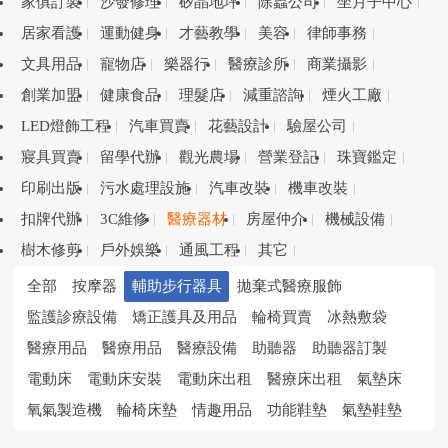
家俱訂製
沙發修理
矽晶地坪
除蟲公司
坐月子中心
居家看護
運動健身
才藝教學
美容
律師事務
文具用品
寵物店
樂器行
醫療診所
商業攝影
創業加盟
健康食品
理髮店
減重諮詢
煙火工廠
LED燈飾工程
汽車買賣
花藝設計
驗屋公司
寢具買賣
留學代辦
觀光農場
營業登記
珠寶鑑定
印刷出版
污水處理設施
汽車改裝
機車改裝
扣牌代辦
3C維修
醫療器材
房屋仲介
機械設備
樹木修剪
戶外娛樂
通風工程
其它
全部
按摩器
輔助步行器具
拋棄式醫療服飾
監護診療設備
矯正護具及用品
輪椅買賣
冰熱敷袋
醫療用品
醫療用品
醫療設備
助聽器
助聽器訂製
電動床
電動床安裝
電動床出租
醫療床出租
氣墊床
氧氣製造機
輪椅床墊
情趣用品
功能鞋墊
氣墊鞋墊