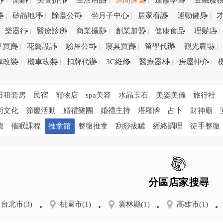
司
開鎖
美食折扣
生活用品
休閒保健
進修學習
金融服
理
矽晶地坪
除蟲公司
坐月子中心
居家看護
運動健身
樂器行
醫療診所
商業攝影
創業加盟
健康食品
理髮店
車買賣
花藝設計
驗屋公司
寢具買賣
留學代辦
觀光農場
車改裝
機車改裝
扣牌代辦
3C維修
醫療器材
房屋仲介
日租套房
民宿
寵物店
spa美容
水晶玉石
美姿美儀
旅行社
術文化
節慶活動
婚禮樂團
婚禮主持
塔羅牌
占卜
財神廟
癒
催眠課程
推拿館
整復推拿
刮痧拔罐
經絡調理
徒手整復
分區店家搜尋
台北市
(3)
桃園市
(1)
雲林縣
(1)
高雄市
(1)