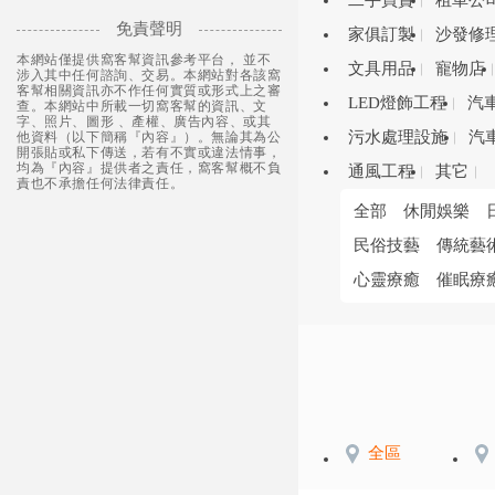
二手買賣
租車公
免責聲明
家俱訂製
沙發修
本網站僅提供窩客幫資訊參考平台， 並不
文具用品
寵物店
涉入其中任何諮詢、交易。本網站對各該窩
客幫相關資訊亦不作任何實質或形式上之審
LED燈飾工程
汽
查。本網站中所載一切窩客幫的資訊、文
字、照片、圖形 、產權、廣告內容、或其
污水處理設施
汽
他資料（以下簡稱『內容』）。無論其為公
開張貼或私下傳送，若有不實或違法情事，
均為『內容』提供者之責任，窩客幫概不負
通風工程
其它
責也不承擔任何法律責任。
全部
休閒娛樂
民俗技藝
傳統藝
心靈療癒
催眠療
全區