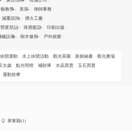
務
廣告招牌
禮儀公司
才藝教學
美容
律師事務
減重諮詢
煙火工廠
營業登記
珠寶鑑定
印刷出版
機械設備
樹木修剪
戶外娛樂
休閒運動
水上休閒活動
觀光茶園
新娘秘書
觀光農場
安太歲
點光明燈
補財庫
水晶買賣
玉石買賣
運動按摩
屏東縣
(1)