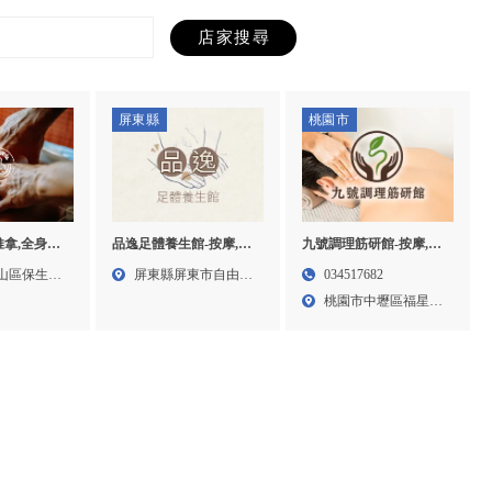
屏東縣
桃園市
品逸足體養生館-按摩,腳
九號調理筋研館-按摩,腳
推拿,全身按
底按摩,屏東按摩,屏東腳
底按摩,桃園按摩,中壢孕
推拿,高雄全
屏東縣屏東市自由路
034517682
山區保生路
底按摩,萬丹腳底按摩
婦按摩,桃園腳底按摩,中
整復推拿
174...
桃園市中壢區福星七
壢按摩
街15...