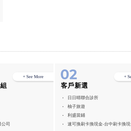
+ See More
+ S
模組
客戶新選
日日晴聯合診所
柚子旅遊
利盛當鋪
限公司
速可換刷卡換現金-台中刷卡換現