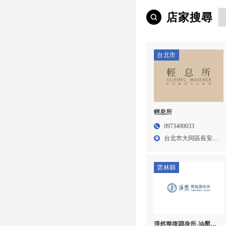
店家搜尋
台北市
輕息所
0973400033
台北市大同區長安西
路17...
雲林縣
淨然整復調身所-油壓按