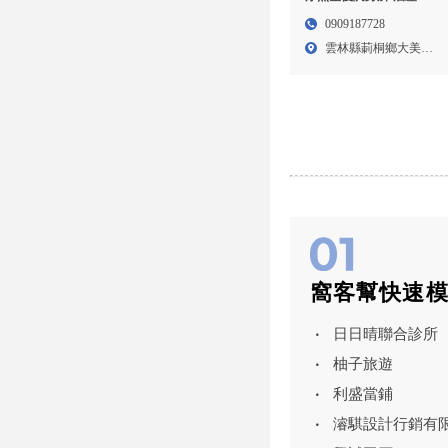
摩,無痛除毛,雲林油壓按
0909187728
摩,雲林無痛除毛,斗六油
雲林縣莿桐鄉大美村
壓按摩,斗六無痛除毛,莿
溪美路...
桐鄉油壓按摩
窩客幫快速
日日晴聯合診所
柚子旅遊
利盛當鋪
濬騏設計行銷有