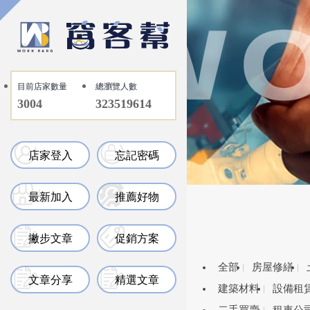
目前店家數量
總瀏覽人數
3004
323519614
店家登入
忘記密碼
最新加入
推薦好物
撇步文章
促銷方案
全部
房屋修繕
文章分享
精選文章
建築材料
設備租