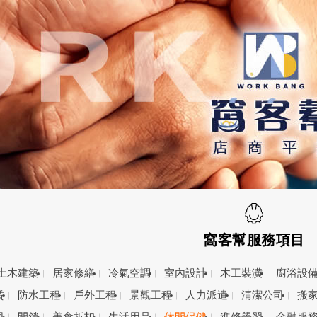
窩客幫服務項目
土木建築
居家修繕
冷氣空調
室內設計
木工裝潢
廚浴設
賃
防水工程
戶外工程
景觀工程
人力派遣
清潔公司
搬