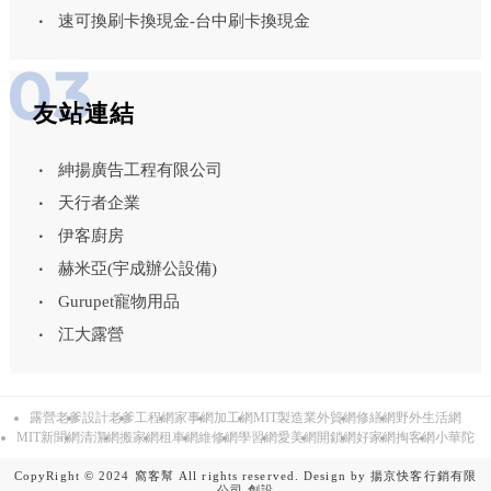
速可換刷卡換現金-台中刷卡換現金
友站連結
紳揚廣告工程有限公司
天行者企業
伊客廚房
赫米亞(宇成辦公設備)
Gurupet寵物用品
江大露營
露營老爹
設計老爹
工程網
家事網
加工網
MIT製造業外貿網
修繕網
野外生活網
MIT新聞網
清潔網
搬家網
租車網
維修網
學習網
愛美網
開鎖網
好家網
掏客網
小華陀
CopyRight © 2024 窩客幫 All rights reserved. Design by
揚京快客行銷有限
公司
創設