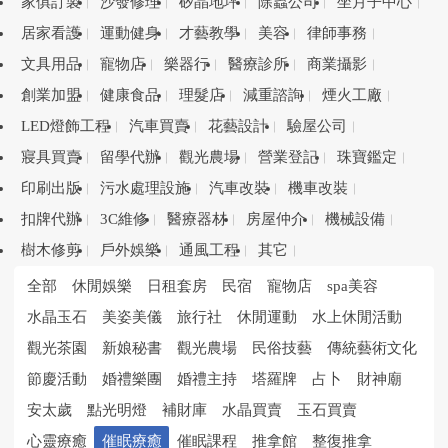
家俱訂製
沙發修理
矽晶地坪
除蟲公司
坐月子中心
居家看護
運動健身
才藝教學
美容
律師事務
文具用品
寵物店
樂器行
醫療診所
商業攝影
創業加盟
健康食品
理髮店
減重諮詢
煙火工廠
LED燈飾工程
汽車買賣
花藝設計
驗屋公司
寢具買賣
留學代辦
觀光農場
營業登記
珠寶鑑定
印刷出版
污水處理設施
汽車改裝
機車改裝
扣牌代辦
3C維修
醫療器材
房屋仲介
機械設備
樹木修剪
戶外娛樂
通風工程
其它
全部
休閒娛樂
日租套房
民宿
寵物店
spa美容
水晶玉石
美姿美儀
旅行社
休閒運動
水上休閒活動
觀光茶園
新娘秘書
觀光農場
民俗技藝
傳統藝術文化
節慶活動
婚禮樂團
婚禮主持
塔羅牌
占卜
財神廟
安太歲
點光明燈
補財庫
水晶買賣
玉石買賣
心靈療癒
催眠療癒
催眠課程
推拿館
整復推拿