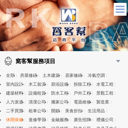
窩客幫服務項目
全部
房屋修繕
土木建築
居家修繕
冷氣空調
室內設計
木工裝潢
廚浴設備
拆除工程
水電工程
建築材料
設備租賃
防水工程
戶外工程
景觀工程
人力派遣
清潔公司
搬家公司
電器維修
製造業
二手買賣
租車公司
開鎖
美食折扣
生活用品
休閒保健
進修學習
金融服務
廣告招牌
禮儀公司