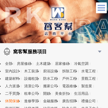
窩客幫服務項目
全部
房屋修繕
土木建築
居家修繕
冷氣空調
室內設計
木工裝潢
廚浴設備
拆除工程
水電工程
建築材料
設備租賃
防水工程
戶外工程
景觀工程
人力派遣
清潔公司
搬家公司
電器維修
製造業
二手買賣
租車公司
開鎖
美食折扣
生活用品
休閒保健
進修學習
金融服務
廣告招牌
禮儀公司