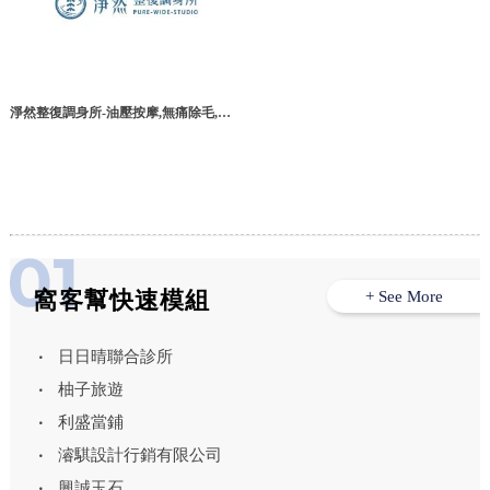
淨然整復調身所-油壓按摩,無痛除毛,雲
林油壓按摩,雲林無痛除毛,斗六油壓按
摩,斗六無痛除毛,莿桐鄉油壓按摩
窩客幫快速模組
+ See More
日日晴聯合診所
柚子旅遊
利盛當鋪
濬騏設計行銷有限公司
興誠玉石