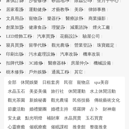
家俱訂製
沙發修理
矽晶地坪
除蟲公司
坐月子中心
居家看護
運動健身
才藝教學
美容
律師事務
文具用品
寵物店
樂器行
醫療診所
商業攝影
創業加盟
健康食品
理髮店
減重諮詢
煙火工廠
LED燈飾工程
汽車買賣
花藝設計
驗屋公司
寢具買賣
留學代辦
觀光農場
營業登記
珠寶鑑定
印刷出版
污水處理設施
汽車改裝
機車改裝
扣牌代辦
3C維修
醫療器材
房屋仲介
機械設備
樹木修剪
戶外娛樂
通風工程
其它
全部
休閒娛樂
日租套房
民宿
寵物店
spa美容
水晶玉石
美姿美儀
旅行社
休閒運動
水上休閒活動
觀光茶園
新娘秘書
觀光農場
民俗技藝
傳統藝術文化
節慶活動
婚禮樂團
婚禮主持
塔羅牌
占卜
財神廟
安太歲
點光明燈
補財庫
水晶買賣
玉石買賣
心靈療癒
催眠療癒
催眠課程
推拿館
整復推拿