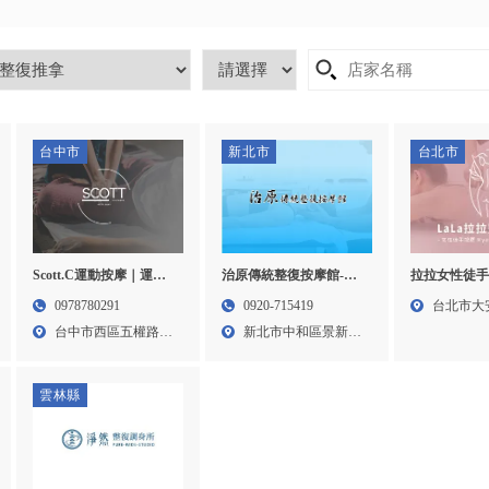
台中市
新北市
台北市
Scott.C運動按摩｜運動
治原傳統整復按摩館-整
拉拉女性徒手
按摩,全身按摩,台中運動
復推拿,全身按摩,台北整
整復按摩,撥
0978780291
0920-715419
台北市大
按摩,西區全身按摩
復推拿,中和全身按摩,永
女性整復按摩
台中市西區五權路22
新北市中和區景新街
路一段...
和整復推拿
性徒手按摩
巷...
383...
雲林縣