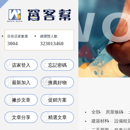
目前店家數量
總瀏覽人數
3004
323013460
店家登入
忘記密碼
最新加入
推薦好物
撇步文章
促銷方案
全部
房屋修繕
文章分享
精選文章
建築材料
設備租