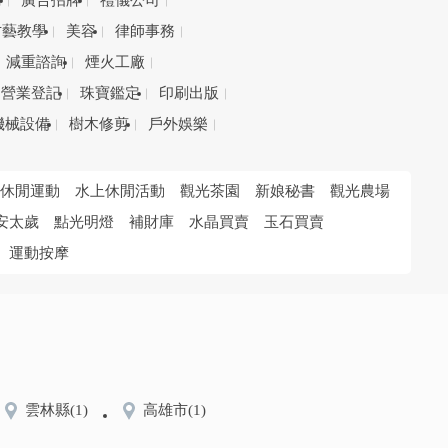
務
廣告招牌
禮儀公司
才藝教學
美容
律師事務
減重諮詢
煙火工廠
營業登記
珠寶鑑定
印刷出版
機械設備
樹木修剪
戶外娛樂
休閒運動
水上休閒活動
觀光茶園
新娘秘書
觀光農場
安太歲
點光明燈
補財庫
水晶買賣
玉石買賣
運動按摩
雲林縣
(1)
高雄市
(1)