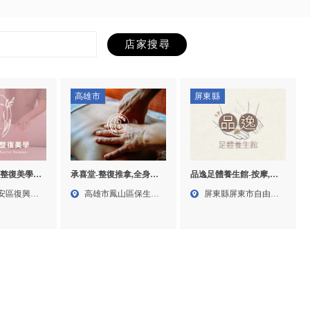
高雄市
屏東縣
整復美學-
品逸足體養生館-按摩,腳
承喜堂-整復推拿,全身按
筋按摩,台北
底按摩,屏東按摩,屏東腳
摩,高雄整復推拿,高雄全
安區復興南
屏東縣屏東市自由路
高雄市鳳山區保生路
,大安區女
底按摩,萬丹腳底按摩
身按摩,鳳山整復推拿
174...
56巷...