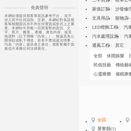
二手買賣
租車公
免責聲明
家俱訂製
沙發修
本網站僅提供窩客幫資訊參考平台， 並不
文具用品
寵物店
涉入其中任何諮詢、交易。本網站對各該窩
客幫相關資訊亦不作任何實質或形式上之審
LED燈飾工程
汽
查。本網站中所載一切窩客幫的資訊、文
字、照片、圖形 、產權、廣告內容、或其
污水處理設施
汽
他資料（以下簡稱『內容』）。無論其為公
開張貼或私下傳送，若有不實或違法情事，
均為『內容』提供者之責任，窩客幫概不負
通風工程
其它
責也不承擔任何法律責任。
全部
休閒娛樂
民俗技藝
傳統藝
心靈療癒
催眠療
全區
屏東縣
(1)