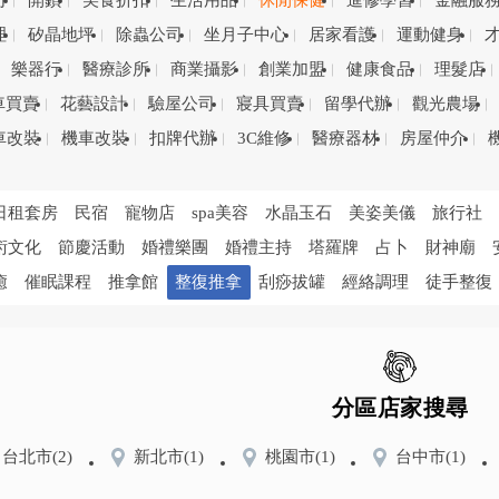
司
開鎖
美食折扣
生活用品
休閒保健
進修學習
金融服
理
矽晶地坪
除蟲公司
坐月子中心
居家看護
運動健身
樂器行
醫療診所
商業攝影
創業加盟
健康食品
理髮店
車買賣
花藝設計
驗屋公司
寢具買賣
留學代辦
觀光農場
車改裝
機車改裝
扣牌代辦
3C維修
醫療器材
房屋仲介
日租套房
民宿
寵物店
spa美容
水晶玉石
美姿美儀
旅行社
術文化
節慶活動
婚禮樂團
婚禮主持
塔羅牌
占卜
財神廟
癒
催眠課程
推拿館
整復推拿
刮痧拔罐
經絡調理
徒手整復
分區店家搜尋
台北市
(2)
新北市
(1)
桃園市
(1)
台中市
(1)