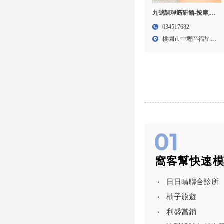
九號調理筋研館-按摩,腳
底按摩,桃園按摩,中壢孕
034517682
婦按摩,桃園腳底按摩,中
桃園市中壢區福星七
壢按摩
街15...
窩客幫快速
日日晴聯合診所
柚子旅遊
利盛當鋪