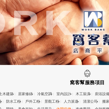
窩客幫服務項目
土木建築
居家修繕
冷氣空調
室內設計
木工裝潢
廚浴設
賃
防水工程
戶外工程
景觀工程
人力派遣
清潔公司
搬