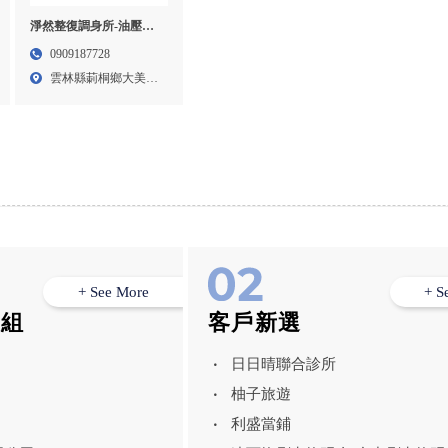
淨然整復調身所-油壓按
摩,無痛除毛,雲林油壓按
0909187728
摩,雲林無痛除毛,斗六油
雲林縣莿桐鄉大美村
壓按摩,斗六無痛除毛,莿
溪美路...
桐鄉油壓按摩
+ See More
+ S
模組
客戶新選
日日晴聯合診所
柚子旅遊
利盛當鋪