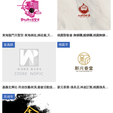
東海龍門天聖宮-東海媽祖,媽祖廟,天上
桃園聖敬會-舞獅團,醒獅團,桃園舞獅團,
聖母,天后娘娘,補財庫,台東媽祖廟,台東
龜山舞獅團
嘉義縣
桃園市
補財庫
新元香業-佛具店,神桌訂製,桃園佛具店,
嘉義玄興社-民俗技藝表演,廟會活動規
桃園神桌訂製,蘆竹區佛具店,蘆竹區神桌
劃,舞龍舞獅,開工典禮規劃,嘉義民俗技
高雄市
訂製
藝表演,民雄鄉廟會活動規劃