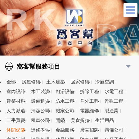
窩客幫服務項目
全部
房屋修繕
土木建築
居家修繕
冷氣空調
室內設計
木工裝潢
廚浴設備
拆除工程
水電工程
建築材料
設備租賃
防水工程
戶外工程
景觀工程
人力派遣
清潔公司
搬家公司
電器維修
製造業
二手買賣
租車公司
開鎖
美食折扣
生活用品
休閒保健
進修學習
金融服務
廣告招牌
禮儀公司