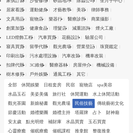
家俱訂製
沙發修理
矽晶地坪
除蟲公司
坐月子中心
居家看護
運動健身
才藝教學
美容
律師事務
文具用品
寵物店
樂器行
醫療診所
商業攝影
創業加盟
健康食品
理髮店
減重諮詢
煙火工廠
LED燈飾工程
汽車買賣
花藝設計
驗屋公司
寢具買賣
留學代辦
觀光農場
營業登記
珠寶鑑定
印刷出版
污水處理設施
汽車改裝
機車改裝
扣牌代辦
3C維修
醫療器材
房屋仲介
機械設備
樹木修剪
戶外娛樂
通風工程
其它
全部
休閒娛樂
日租套房
民宿
寵物店
spa美容
水晶玉石
美姿美儀
旅行社
休閒運動
水上休閒活動
觀光茶園
新娘秘書
觀光農場
民俗技藝
傳統藝術文化
節慶活動
婚禮樂團
婚禮主持
塔羅牌
占卜
財神廟
安太歲
點光明燈
補財庫
水晶買賣
玉石買賣
心靈療癒
催眠療癒
催眠課程
推拿館
整復推拿