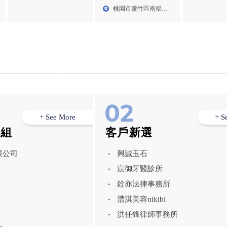
製作,林口區影片製作公
製作公司,桃園企業形象
業攝影,中和
桃園市蘆竹區南福街
司
拍攝,蘆竹區影片製作公
169...
司,蘆竹區企業形象拍攝
+ See More
+ S
模組
客戶新選
限公司
興誠玉石
宸御牙醫診所
銓亦法律事務所
澧淇美容nikibi
洪任鋒律師事務所