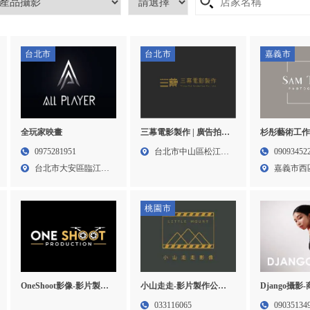
台北市
台北市
嘉義市
全玩家映畫
三幕電影製作 | 廣告拍攝,
杉彤藝術工作
影片拍攝,台北廣告拍攝,
影,證件照,嘉
0975281951
台北市中山區松江路
09093452
中山區影片拍攝
西區婚紗攝
台北市大安區臨江里
200...
嘉義市西
通化街...
616...
桃園市
OneShoot影像-影片製作,
小山走走-影片製作公司,
Django攝影
影片製作公司,台北影片
企業形象拍攝,桃園影片
間攝影,個人
033116065
09035134