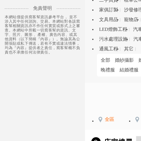
二手買賣
租車公
免責聲明
家俱訂製
沙發修
本網站僅提供窩客幫資訊參考平台， 並不
文具用品
寵物店
涉入其中任何諮詢、交易。本網站對各該窩
客幫相關資訊亦不作任何實質或形式上之審
LED燈飾工程
汽
查。本網站中所載一切窩客幫的資訊、文
字、照片、圖形 、產權、廣告內容、或其
污水處理設施
汽
他資料（以下簡稱『內容』）。無論其為公
開張貼或私下傳送，若有不實或違法情事，
均為『內容』提供者之責任，窩客幫概不負
通風工程
其它
責也不承擔任何法律責任。
全部
婚紗攝影
晚禮服
結婚禮服
全區