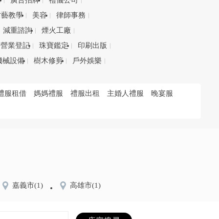
務
廣告招牌
禮儀公司
才藝教學
美容
律師事務
減重諮詢
煙火工廠
營業登記
珠寶鑑定
印刷出版
機械設備
樹木修剪
戶外娛樂
禮服租借
媽媽禮服
禮服出租
主婚人禮服
晚宴服
嘉義市
(1)
高雄市
(1)