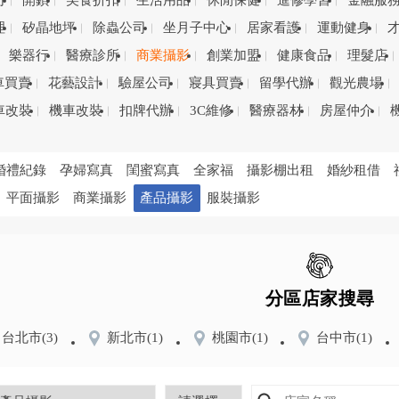
司
開鎖
美食折扣
生活用品
休閒保健
進修學習
金融服
理
矽晶地坪
除蟲公司
坐月子中心
居家看護
運動健身
樂器行
醫療診所
商業攝影
創業加盟
健康食品
理髮店
車買賣
花藝設計
驗屋公司
寢具買賣
留學代辦
觀光農場
車改裝
機車改裝
扣牌代辦
3C維修
醫療器材
房屋仲介
婚禮紀錄
孕婦寫真
閨蜜寫真
全家福
攝影棚出租
婚紗租借
平面攝影
商業攝影
產品攝影
服裝攝影
分區店家搜尋
台北市
(3)
新北市
(1)
桃園市
(1)
台中市
(1)