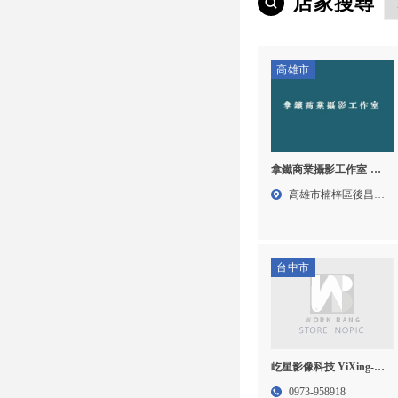
店家搜尋
高雄市
拿鐵商業攝影工作室-商
業攝影,商業拍攝,高雄商
高雄市楠梓區後昌路
業攝影,楠梓區商業拍攝
115...
台中市
屹星影像科技 YiXing-影
片拍攝,影片製作,台中影
0973-958918