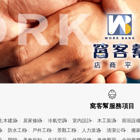
窩客幫服務項目
土木建築
居家修繕
冷氣空調
室內設計
木工裝潢
廚浴設
賃
防水工程
戶外工程
景觀工程
人力派遣
清潔公司
搬