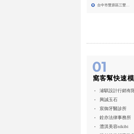
片拍攝,豐原區影片拍攝,
台中市豐原區三豐路
台中影片製作,豐原區影
二段2...
像製作公司
窩客幫快速
濬騏設計行銷有
興誠玉石
宸御牙醫診所
銓亦法律事務所
澧淇美容nikibi