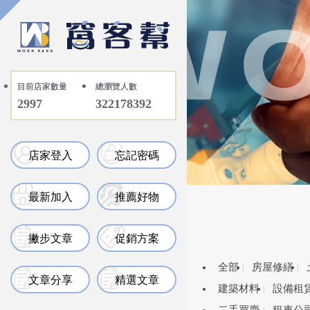
目前店家數量
總瀏覽人數
2997
322178392
店家登入
忘記密碼
最新加入
推薦好物
撇步文章
促銷方案
全部
房屋修繕
文章分享
精選文章
建築材料
設備租