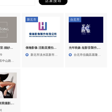
新北市
台北市
室-婚紗攝
偉瀚影像-活動直播拍攝,
光年映象-短影音製作,短
義婚紗攝影,
大型攝影手臂租賃,台北
影音拍攝,台北短影音製
29
新北市淡水區新市三
台北市信義區基隆路
影
活動直播拍攝,台北大型
作,信義區短影音拍攝
區中山路
路二段...
1段1...
攝影手臂租賃
-商業攝影,空
寫真,台北商
91