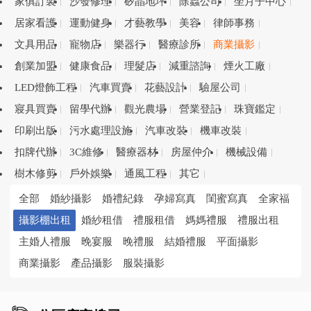
家俱訂製
沙發修理
矽晶地坪
除蟲公司
坐月子中心
居家看護
運動健身
才藝教學
美容
律師事務
文具用品
寵物店
樂器行
醫療診所
商業攝影
創業加盟
健康食品
理髮店
減重諮詢
煙火工廠
LED燈飾工程
汽車買賣
花藝設計
驗屋公司
寢具買賣
留學代辦
觀光農場
營業登記
珠寶鑑定
印刷出版
污水處理設施
汽車改裝
機車改裝
扣牌代辦
3C維修
醫療器材
房屋仲介
機械設備
樹木修剪
戶外娛樂
通風工程
其它
全部
婚紗攝影
婚禮紀錄
孕婦寫真
閨蜜寫真
全家福
攝影棚出租
婚紗租借
禮服租借
媽媽禮服
禮服出租
主婚人禮服
晚宴服
晚禮服
結婚禮服
平面攝影
商業攝影
產品攝影
服裝攝影