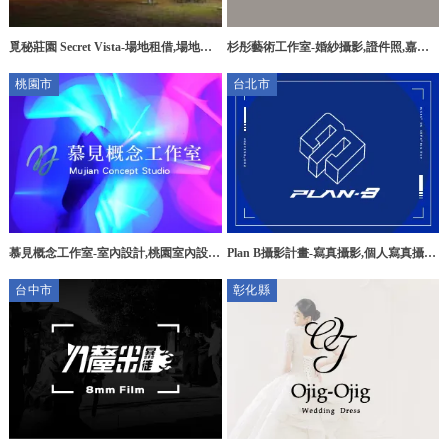
覓秘莊園 Secret Vista-場地租借,場地出
杉彤藝術工作室-婚紗攝影,證件照,嘉義
租,台中場地租借,沙鹿場地出租
婚紗攝影,西區婚紗攝影
桃園市
台北市
慕見概念工作室-室內設計,桃園室內設
Plan B攝影計畫-寫真攝影,個人寫真攝影,
計,中壢室內設計,室內設計公司,桃園室
台北寫真攝影,內湖寫真攝影,台中寫真攝
台中市
彰化縣
內設計公司
影