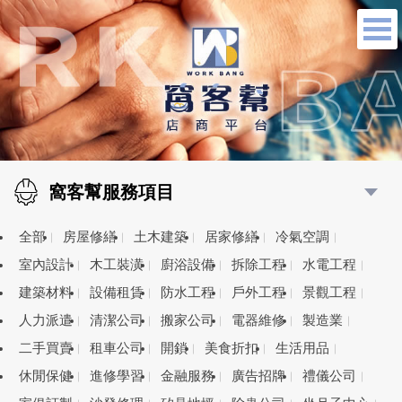
窩客幫服務項目
全部
房屋修繕
土木建築
居家修繕
冷氣空調
室內設計
木工裝潢
廚浴設備
拆除工程
水電工程
建築材料
設備租賃
防水工程
戶外工程
景觀工程
人力派遣
清潔公司
搬家公司
電器維修
製造業
二手買賣
租車公司
開鎖
美食折扣
生活用品
休閒保健
進修學習
金融服務
廣告招牌
禮儀公司