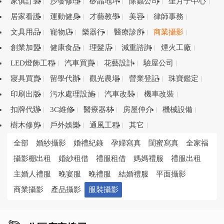
家俱訂製
沙發修理
矽晶地坪
除蟲公司
坐月子中心
居家看護
運動健身
才藝教學
美容
律師事務
文具用品
寵物店
樂器行
醫療診所
商業攝影
創業加盟
健康食品
理髮店
減重諮詢
煙火工廠
LED燈飾工程
汽車買賣
花藝設計
驗屋公司
寢具買賣
留學代辦
觀光農場
營業登記
珠寶鑑定
印刷出版
污水處理設施
汽車改裝
機車改裝
扣牌代辦
3C維修
醫療器材
房屋仲介
機械設備
樹木修剪
戶外娛樂
通風工程
其它
全部
婚紗攝影
婚禮紀錄
孕婦寫真
閨蜜寫真
全家福
攝影棚出租
婚紗租借
禮服租借
媽媽禮服
禮服出租
主婚人禮服
晚宴服
晚禮服
結婚禮服
平面攝影
商業攝影
產品攝影
服裝攝影