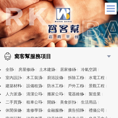
窩客幫服務項目
全部
房屋修繕
土木建築
居家修繕
冷氣空調
室內設計
木工裝潢
廚浴設備
拆除工程
水電工程
建築材料
設備租賃
防水工程
戶外工程
景觀工程
人力派遣
清潔公司
搬家公司
電器維修
製造業
二手買賣
租車公司
開鎖
美食折扣
生活用品
休閒保健
進修學習
金融服務
廣告招牌
禮儀公司