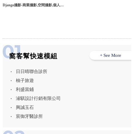
Django攝影-商業攝影,空間攝影,個人寫
真,台北商業攝影,中和區商業攝影
窩客幫快速模組
+ See More
日日晴聯合診所
柚子旅遊
利盛當鋪
濬騏設計行銷有限公司
興誠玉石
宸御牙醫診所