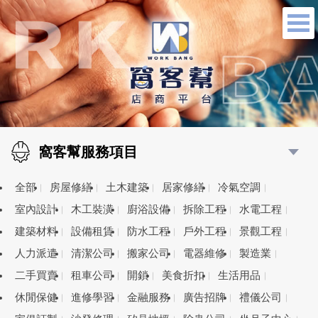
窩客幫服務項目
全部
房屋修繕
土木建築
居家修繕
冷氣空調
室內設計
木工裝潢
廚浴設備
拆除工程
水電工程
建築材料
設備租賃
防水工程
戶外工程
景觀工程
人力派遣
清潔公司
搬家公司
電器維修
製造業
二手買賣
租車公司
開鎖
美食折扣
生活用品
休閒保健
進修學習
金融服務
廣告招牌
禮儀公司