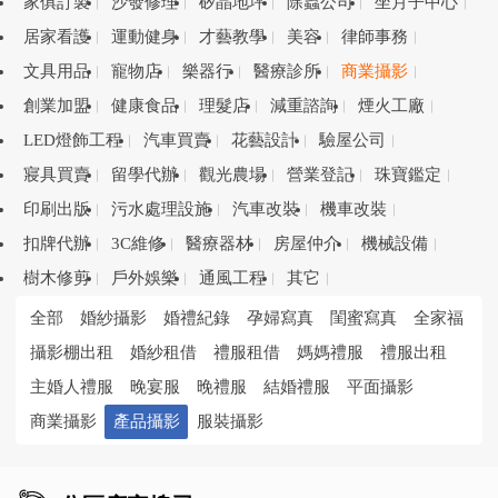
家俱訂製
沙發修理
矽晶地坪
除蟲公司
坐月子中心
居家看護
運動健身
才藝教學
美容
律師事務
文具用品
寵物店
樂器行
醫療診所
商業攝影
創業加盟
健康食品
理髮店
減重諮詢
煙火工廠
LED燈飾工程
汽車買賣
花藝設計
驗屋公司
寢具買賣
留學代辦
觀光農場
營業登記
珠寶鑑定
印刷出版
污水處理設施
汽車改裝
機車改裝
扣牌代辦
3C維修
醫療器材
房屋仲介
機械設備
樹木修剪
戶外娛樂
通風工程
其它
全部
婚紗攝影
婚禮紀錄
孕婦寫真
閨蜜寫真
全家福
攝影棚出租
婚紗租借
禮服租借
媽媽禮服
禮服出租
主婚人禮服
晚宴服
晚禮服
結婚禮服
平面攝影
商業攝影
產品攝影
服裝攝影