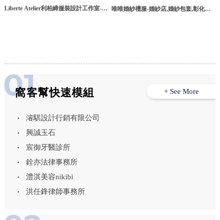
Liberte Atelier利柏締服裝設計工作室-婚
唯唯婚紗禮服-婚紗店,婚紗包套,彰化婚
紗出租,禮服出租,婚紗禮服出租,台中婚
紗店,員林婚紗店
紗出租,龍井區禮服出租
窩客幫快速模組
+ See More
濬騏設計行銷有限公司
興誠玉石
宸御牙醫診所
銓亦法律事務所
澧淇美容nikibi
洪任鋒律師事務所