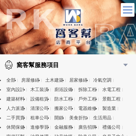
窩客幫服務項目
全部
房屋修繕
土木建築
居家修繕
冷氣空調
室內設計
木工裝潢
廚浴設備
拆除工程
水電工程
建築材料
設備租賃
防水工程
戶外工程
景觀工程
人力派遣
清潔公司
搬家公司
電器維修
製造業
二手買賣
租車公司
開鎖
美食折扣
生活用品
休閒保健
進修學習
金融服務
廣告招牌
禮儀公司