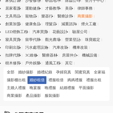
家俱訂製
沙發修理
矽晶地坪
除蟲公司
坐月子中心
居家看護
運動健身
才藝教學
美容
律師事務
文具用品
寵物店
樂器行
醫療診所
商業攝影
創業加盟
健康食品
理髮店
減重諮詢
煙火工廠
LED燈飾工程
汽車買賣
花藝設計
驗屋公司
寢具買賣
留學代辦
觀光農場
營業登記
珠寶鑑定
印刷出版
污水處理設施
汽車改裝
機車改裝
扣牌代辦
3C維修
醫療器材
房屋仲介
機械設備
樹木修剪
戶外娛樂
通風工程
其它
全部
婚紗攝影
婚禮紀錄
孕婦寫真
閨蜜寫真
全家福
攝影棚出租
婚紗租借
禮服租借
媽媽禮服
禮服出租
主婚人禮服
晚宴服
晚禮服
結婚禮服
平面攝影
商業攝影
產品攝影
服裝攝影