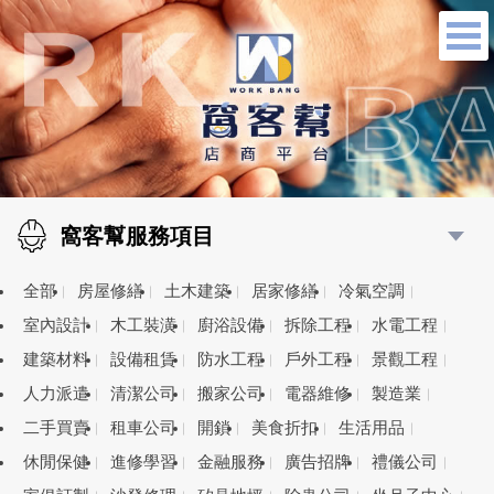
窩客幫服務項目
全部
房屋修繕
土木建築
居家修繕
冷氣空調
室內設計
木工裝潢
廚浴設備
拆除工程
水電工程
建築材料
設備租賃
防水工程
戶外工程
景觀工程
人力派遣
清潔公司
搬家公司
電器維修
製造業
二手買賣
租車公司
開鎖
美食折扣
生活用品
休閒保健
進修學習
金融服務
廣告招牌
禮儀公司