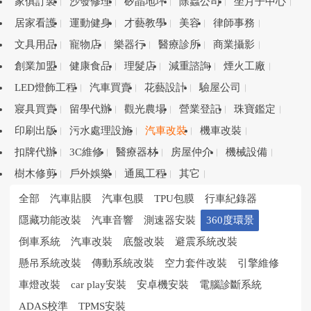
家俱訂製
沙發修理
矽晶地坪
除蟲公司
坐月子中心
居家看護
運動健身
才藝教學
美容
律師事務
文具用品
寵物店
樂器行
醫療診所
商業攝影
創業加盟
健康食品
理髮店
減重諮詢
煙火工廠
LED燈飾工程
汽車買賣
花藝設計
驗屋公司
寢具買賣
留學代辦
觀光農場
營業登記
珠寶鑑定
印刷出版
污水處理設施
汽車改裝
機車改裝
扣牌代辦
3C維修
醫療器材
房屋仲介
機械設備
樹木修剪
戶外娛樂
通風工程
其它
全部
汽車貼膜
汽車包膜
TPU包膜
行車紀錄器
隱藏功能改裝
汽車音響
測速器安裝
360度環景
倒車系統
汽車改裝
底盤改裝
避震系統改裝
懸吊系統改裝
傳動系統改裝
空力套件改裝
引擎維修
車燈改裝
car play安裝
安卓機安裝
電腦診斷系統
ADAS校準
TPMS安裝