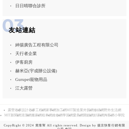
日日晴聯合診所
友站連結
紳揚廣告工程有限公司
天行者企業
伊客廚房
赫米亞(宇成辦公設備)
Gurupet寵物用品
江大露營
露營老爹
設計老爹
工程網
家事網
加工網
MIT製造業外貿網
修繕網
野外生活網
MIT新聞網
清潔網
搬家網
租車網
維修網
學習網
愛美網
開鎖網
好家網
掏客網
小華陀
CopyRight © 2024 窩客幫 All rights reserved. Design by
揚京快客行銷有限