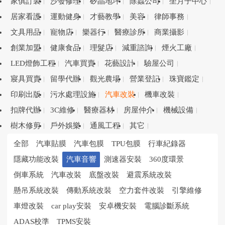
家俱訂製
沙發修理
矽晶地坪
除蟲公司
坐月子中心
居家看護
運動健身
才藝教學
美容
律師事務
文具用品
寵物店
樂器行
醫療診所
商業攝影
創業加盟
健康食品
理髮店
減重諮詢
煙火工廠
LED燈飾工程
汽車買賣
花藝設計
驗屋公司
寢具買賣
留學代辦
觀光農場
營業登記
珠寶鑑定
印刷出版
污水處理設施
汽車改裝
機車改裝
扣牌代辦
3C維修
醫療器材
房屋仲介
機械設備
樹木修剪
戶外娛樂
通風工程
其它
全部
汽車貼膜
汽車包膜
TPU包膜
行車紀錄器
隱藏功能改裝
汽車音響
測速器安裝
360度環景
倒車系統
汽車改裝
底盤改裝
避震系統改裝
懸吊系統改裝
傳動系統改裝
空力套件改裝
引擎維修
車燈改裝
car play安裝
安卓機安裝
電腦診斷系統
ADAS校準
TPMS安裝