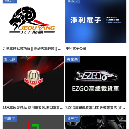
高雄市
台北市
九羊車體貼膜功藝 || 高雄汽車包膜 || 高
淨利電子公司
雄汽車包膜推薦 || 高雄改色包膜 || 高雄
彰化縣
彰化縣
犀牛皮包膜 || 高雄車體包膜
JJ汽車改裝精品-商用車改裝,廂型車改
EZGO高總裁貨車LED改裝專賣店-貨車
裝,彰化商用車改裝,彰化廂型車改裝
燈改裝,卡車燈改裝,彰化貨車車燈改裝,
桃園市
台中市
彰化卡車車燈改裝