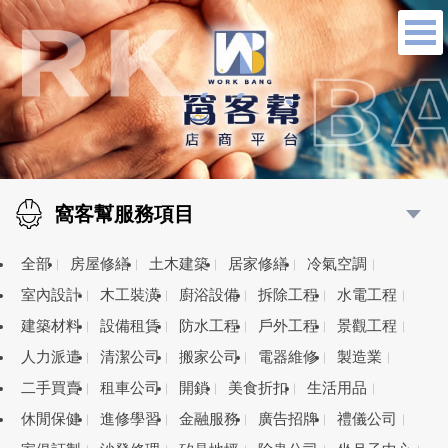
窩客幫服務項目
全部
房屋修繕
土木建築
居家修繕
冷氣空調
室內設計
木工裝潢
廚浴設備
拆除工程
水電工程
建築材料
設備租賃
防水工程
戶外工程
景觀工程
人力派遣
清潔公司
搬家公司
電器維修
製造業
二手買賣
租車公司
開鎖
美食折扣
生活用品
休閒保健
進修學習
金融服務
廣告招牌
禮儀公司