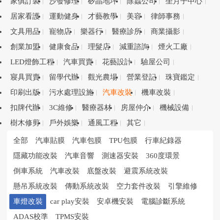
家俱訂製
沙發修理
矽晶地坪
除蟲公司
坐月子中心
居家看護
運動健身
才藝教學
美容
律師事務
文具用品
寵物店
樂器行
醫療診所
商業攝影
創業加盟
健康食品
理髮店
減重諮詢
煙火工廠
LED燈飾工程
汽車買賣
花藝設計
驗屋公司
寢具買賣
留學代辦
觀光農場
營業登記
珠寶鑑定
印刷出版
污水處理設施
汽車改裝
機車改裝
扣牌代辦
3C維修
醫療器材
房屋仲介
機械設備
樹木修剪
戶外娛樂
通風工程
其它
全部
汽車貼膜
汽車包膜
TPU包膜
行車紀錄器
隱藏功能改裝
汽車音響
測速器安裝
360度環景
倒車系統
汽車改裝
底盤改裝
避震系統改裝
懸吊系統改裝
傳動系統改裝
空力套件改裝
引擎維修
車燈改裝
car play安裝
安卓機安裝
電腦診斷系統
ADAS校準
TPMS安裝