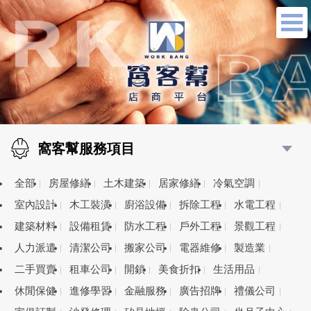
窩客幫服務項目
全部
房屋修繕
土木建築
居家修繕
冷氣空調
室內設計
木工裝潢
廚浴設備
拆除工程
水電工程
建築材料
設備租賃
防水工程
戶外工程
景觀工程
人力派遣
清潔公司
搬家公司
電器維修
製造業
二手買賣
租車公司
開鎖
美食折扣
生活用品
休閒保健
進修學習
金融服務
廣告招牌
禮儀公司