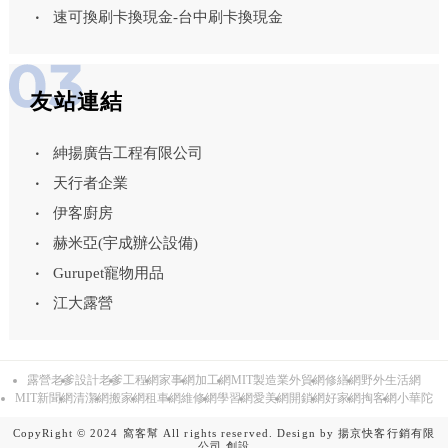
速可換刷卡換現金-台中刷卡換現金
友站連結
紳揚廣告工程有限公司
天行者企業
伊客廚房
赫米亞(宇成辦公設備)
Gurupet寵物用品
江大露營
露營老爹
設計老爹
工程網
家事網
加工網
MIT製造業外貿網
修繕網
野外生活網
MIT新聞網
清潔網
搬家網
租車網
維修網
學習網
愛美網
開鎖網
好家網
掏客網
小華陀
CopyRight © 2024 窩客幫 All rights reserved. Design by
揚京快客行銷有限
公司
創設