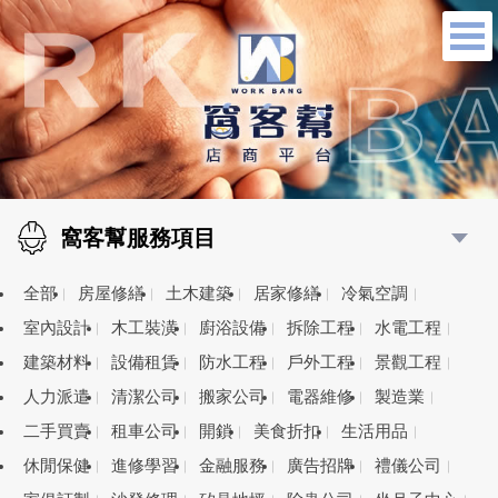
窩客幫服務項目
全部
房屋修繕
土木建築
居家修繕
冷氣空調
室內設計
木工裝潢
廚浴設備
拆除工程
水電工程
建築材料
設備租賃
防水工程
戶外工程
景觀工程
人力派遣
清潔公司
搬家公司
電器維修
製造業
二手買賣
租車公司
開鎖
美食折扣
生活用品
休閒保健
進修學習
金融服務
廣告招牌
禮儀公司