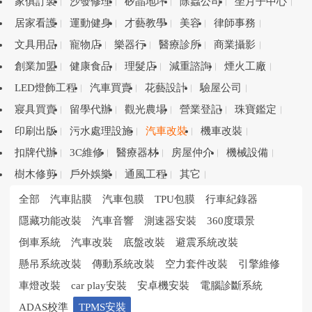
家俱訂製
沙發修理
矽晶地坪
除蟲公司
坐月子中心
居家看護
運動健身
才藝教學
美容
律師事務
文具用品
寵物店
樂器行
醫療診所
商業攝影
創業加盟
健康食品
理髮店
減重諮詢
煙火工廠
LED燈飾工程
汽車買賣
花藝設計
驗屋公司
寢具買賣
留學代辦
觀光農場
營業登記
珠寶鑑定
印刷出版
污水處理設施
汽車改裝
機車改裝
扣牌代辦
3C維修
醫療器材
房屋仲介
機械設備
樹木修剪
戶外娛樂
通風工程
其它
全部
汽車貼膜
汽車包膜
TPU包膜
行車紀錄器
隱藏功能改裝
汽車音響
測速器安裝
360度環景
倒車系統
汽車改裝
底盤改裝
避震系統改裝
懸吊系統改裝
傳動系統改裝
空力套件改裝
引擎維修
車燈改裝
car play安裝
安卓機安裝
電腦診斷系統
ADAS校準
TPMS安裝