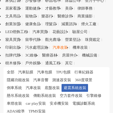
家俱訂製
沙發修理
矽晶地坪
除蟲公司
坐月子中心
居家看護
運動健身
才藝教學
美容
律師事務
文具用品
寵物店
樂器行
醫療診所
商業攝影
創業加盟
健康食品
理髮店
減重諮詢
煙火工廠
LED燈飾工程
汽車買賣
花藝設計
驗屋公司
寢具買賣
留學代辦
觀光農場
營業登記
珠寶鑑定
印刷出版
污水處理設施
汽車改裝
機車改裝
扣牌代辦
3C維修
醫療器材
房屋仲介
機械設備
樹木修剪
戶外娛樂
通風工程
其它
全部
汽車貼膜
汽車包膜
TPU包膜
行車紀錄器
隱藏功能改裝
汽車音響
測速器安裝
360度環景
倒車系統
汽車改裝
底盤改裝
避震系統改裝
懸吊系統改裝
傳動系統改裝
空力套件改裝
引擎維修
車燈改裝
car play安裝
安卓機安裝
電腦診斷系統
ADAS校準
TPMS安裝