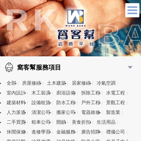
窩客幫服務項目
全部
房屋修繕
土木建築
居家修繕
冷氣空調
室內設計
木工裝潢
廚浴設備
拆除工程
水電工程
建築材料
設備租賃
防水工程
戶外工程
景觀工程
人力派遣
清潔公司
搬家公司
電器維修
製造業
二手買賣
租車公司
開鎖
美食折扣
生活用品
休閒保健
進修學習
金融服務
廣告招牌
禮儀公司