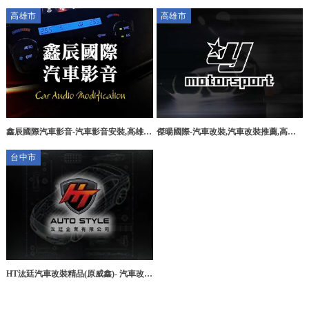
改裝,台北車體防刮漆,台北貨卡改裝
廠,宜蘭汽車改裝,五結鄉汽車改裝廠,羅
高雄市
高雄市
東汽車改裝廠
鑫辰國際汽車影音-汽車影音安裝,高雄汽
傑暘國際-汽車改裝,汽車改裝推薦,高雄
車影音安裝,小港區汽車影音安裝,高雄汽
汽車改裝,高雄汽車改裝推薦,新興區汽車
台中市
車影音系統施工
改裝,新興區汽車改裝推薦
HT汯廷汽車改裝精品(原威鑫)- 汽車改
裝,汽車改裝廠,台中汽車改裝廠,大里區
汽車改裝廠