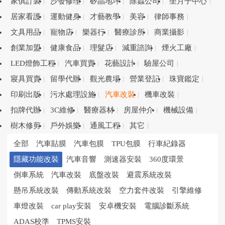
家俱訂製
沙發修理
矽晶地坪
除蟲公司
坐月子中心
居家看護
運動健身
才藝教學
美容
律師事務
文具用品
寵物店
樂器行
醫療診所
商業攝影
創業加盟
健康食品
理髮店
減重諮詢
煙火工廠
LED燈飾工程
汽車買賣
花藝設計
驗屋公司
寢具買賣
留學代辦
觀光農場
營業登記
珠寶鑑定
印刷出版
污水處理設施
汽車改裝
機車改裝
扣牌代辦
3C維修
醫療器材
房屋仲介
機械設備
樹木修剪
戶外娛樂
通風工程
其它
全部
汽車貼膜
汽車包膜
TPU包膜
行車紀錄器
隱藏功能改裝
汽車音響
測速器安裝
360度環景
倒車系統
汽車改裝
底盤改裝
避震系統改裝
懸吊系統改裝
傳動系統改裝
空力套件改裝
引擎維修
車燈改裝
car play安裝
安卓機安裝
電腦診斷系統
ADAS校準
TPMS安裝