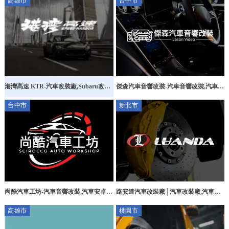
高雄市
台中市
傑森汽車音響改裝-汽車音響改裝,汽車保
港灣高速 KTR-汽車改裝廠,Subaru改裝,
養,台中汽車音響安裝,大雅汽車影音系統
高雄汽車改裝廠,高雄Subaru改裝,大社
台中市
新北市
安裝
區汽車改裝廠,
路安達汽車改裝廠│汽車改裝廠,汽車煞
尚酷汽車工坊-汽車音響改裝,汽車安卓機
車系統改裝,台北汽車改裝廠,汐止區汽車
安裝,台中汽車音響改裝,大雅區汽車音響
高雄市
桃園市
改裝廠
改裝,