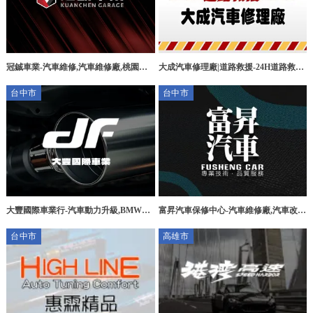
大成汽車修理廠|道路救援-24H道路救援,
冠鋮車業-汽車維修,汽車維修廠,桃園汽
桃園24H道路救援,大園區24H道路救
車維修,新屋區汽車維修
台中市
台中市
援,24H拖吊,桃園24H汽車拖吊
大豐國際車業行-汽車動力升級,BMW動
富昇汽車保修中心-汽車維修廠,汽車改裝
力升級,動力晶片升級,台中汽車改裝廠,
廠,台中汽車維修廠,西屯區汽車維修廠
台中市
高雄市
大雅BMW動力升級,大雅動力晶片升級