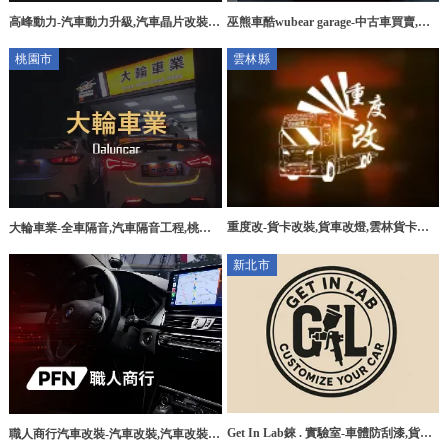
高峰動力-汽車動力升級,汽車晶片改裝,
巫熊車酷wubear garage-中古車買賣,二
高雄汽車動力升級,阿蓮區汽車晶片改裝
手車買賣,台中中古車買賣,台中二手車買
桃園市
雲林縣
賣
重度改-貨卡改裝,貨車改燈,雲林貨卡改
大輪車業-全車隔音,汽車隔音工程,桃園
裝,雲林貨車改燈,
全車隔音,中壢汽車隔音工程,
新北市
Get In Lab錸 . 實驗室-車體防刮漆,貨卡
職人商行汽車改裝-汽車改裝,汽車改裝