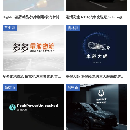
Highline惠霖精品-汽車制震桿,汽車制震
港灣高速 KTR-汽車改裝廠,Subaru改裝,
桿安裝,台中汽車制震桿,太平區汽車制
高雄汽車改裝廠,高雄Subaru改裝,大社
苗栗縣
雲林縣
震,
區汽車改裝廠,
多多電池物流-換電池,汽車換電池,苗栗
車燈大師-車燈改裝,汽車大燈改裝,雲林
換電池,苗栗汽車換電池,
車燈改裝,虎尾汽車大燈改裝
高雄市
台中市