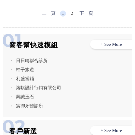
上一頁
1
2
下一頁
窩客幫快速模組
+ See More
日日晴聯合診所
柚子旅遊
利盛當鋪
濬騏設計行銷有限公司
興誠玉石
宸御牙醫診所
客戶新選
+ See More