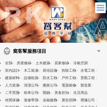
窩客幫服務項目
全部
房屋修繕
土木建築
居家修繕
冷氣空調
室內設計
木工裝潢
廚浴設備
拆除工程
水電工程
建築材料
設備租賃
防水工程
戶外工程
景觀工程
人力派遣
清潔公司
搬家公司
電器維修
製造業
二手買賣
租車公司
開鎖
美食折扣
生活用品
休閒保健
進修學習
金融服務
廣告招牌
禮儀公司