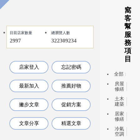
窩
客
幫
目前店家數量
總瀏覽人數
服
2997
322309234
務
項
目
店家登入
忘記密碼
全部
房屋
最新加入
推薦好物
修繕
土木
建築
撇步文章
促銷方案
居家
修繕
文章分享
精選文章
冷氣
空調