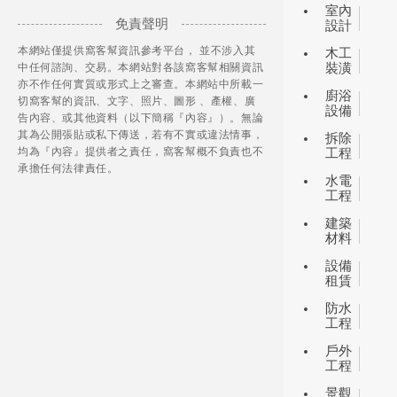
室內
免責聲明
設計
本網站僅提供窩客幫資訊參考平台， 並不涉入其
木工
中任何諮詢、交易。本網站對各該窩客幫相關資訊
裝潢
亦不作任何實質或形式上之審查。本網站中所載一
廚浴
切窩客幫的資訊、文字、照片、圖形 、產權、廣
設備
告內容、或其他資料（以下簡稱『內容』）。無論
其為公開張貼或私下傳送，若有不實或違法情事，
拆除
均為『內容』提供者之責任，窩客幫概不負責也不
工程
承擔任何法律責任。
水電
工程
建築
材料
設備
租賃
防水
工程
戶外
工程
景觀