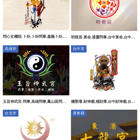
問心玄機院-卜卦,卜卦問事,嘉義卜卦,嘉
明燈居-算命,通靈問事,台中算命,台中通
義卜卦問事
靈問事,西屯區算命
高雄市
台中市
玉旨神武宮-問事,高雄問事,鳳山區問事,
穩聖壇-財神廟,補財庫,台中財神廟,台中
高雄補財庫
補財庫,梧棲財神廟
台北市
屏東縣