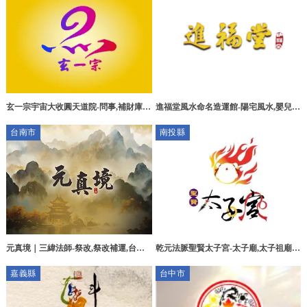
進福堂風水命名造運館-陽宅風水,嬰兒命
玄一宗宇宙大收圓天道院-問事,補財庫,
名,算命,高雄陽宅風水,高雄嬰兒命名,苓
嘉義問事,嘉義補財庫,嘉義補運
台南市
南投縣
雅區陽宅風水,苓雅區嬰兒命名
元真境｜三緯法師-祭改,祭改補運,台南
乾元法脈聖賢太子宮-太子廟,太子祖廟,
祭改,新營區祭改補運
南投太子廟,埔里太子廟
嘉義縣
台中市