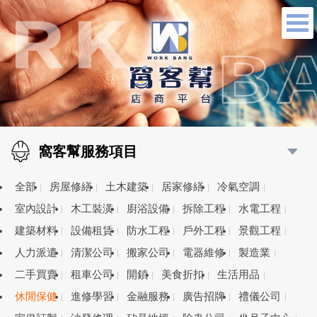
窩客幫服務項目
全部
房屋修繕
土木建築
居家修繕
冷氣空調
室內設計
木工裝潢
廚浴設備
拆除工程
水電工程
建築材料
設備租賃
防水工程
戶外工程
景觀工程
人力派遣
清潔公司
搬家公司
電器維修
製造業
二手買賣
租車公司
開鎖
美食折扣
生活用品
休閒保健
進修學習
金融服務
廣告招牌
禮儀公司