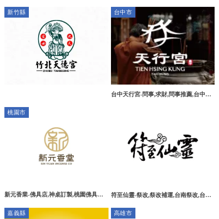
聖母,天后娘娘,補財庫,台東媽祖廟,台東
中算命推薦,北區算命老師推薦
新竹縣
台中市
補財庫
台中天行宮-問事,求財,問事推薦,台中問
事,南屯區問事
桃園市
新元香業-佛具店,神桌訂製,桃園佛具店,
符至仙靈-祭改,祭改補運,台南祭改,台南
桃園神桌訂製,蘆竹區佛具店,蘆竹區神桌
祭改補運
嘉義縣
高雄市
訂製