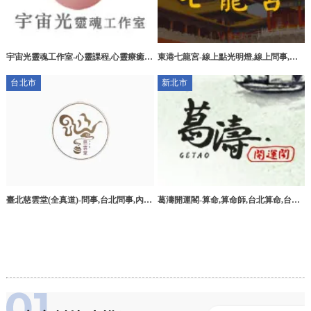
宇宙光靈魂工作室-心靈課程,心靈療癒,
東港七龍宮-線上點光明燈,線上問事,屏
台北心靈課程,松山區心靈課程
東線上點光明燈,東港鎮問事
台北市
新北市
臺北慈雲堂(全真道)-問事,台北問事,內湖
葛濤開運閣-算命,算命師,台北算命,台北
區問事,台北看風水
算命師