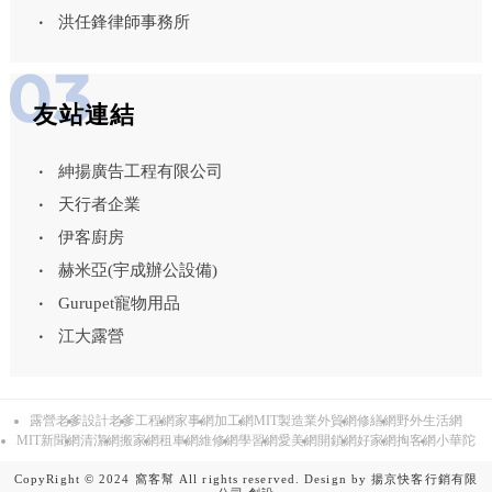
洪任鋒律師事務所
友站連結
紳揚廣告工程有限公司
天行者企業
伊客廚房
赫米亞(宇成辦公設備)
Gurupet寵物用品
江大露營
露營老爹
設計老爹
工程網
家事網
加工網
MIT製造業外貿網
修繕網
野外生活網
MIT新聞網
清潔網
搬家網
租車網
維修網
學習網
愛美網
開鎖網
好家網
掏客網
小華陀
CopyRight © 2024 窩客幫 All rights reserved. Design by
揚京快客行銷有限