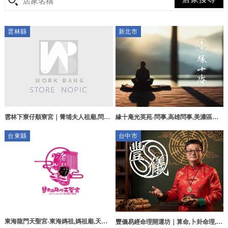
雲林縣
新北市
雲林下寮仔順寮宮｜菁埔夫人祖廟,問事,
緣十庵光英苑-問事,高雄問事,美濃區問
雲林菁埔夫人祖廟,口湖鄉問事
事,美濃區通靈問事推薦,高雄陽宅風水師
台東縣
台中市
推薦
東海龍門天聖宮-東海媽祖,媽祖廟,天上
豐儀易經命理開運坊｜算命,卜卦命理,台