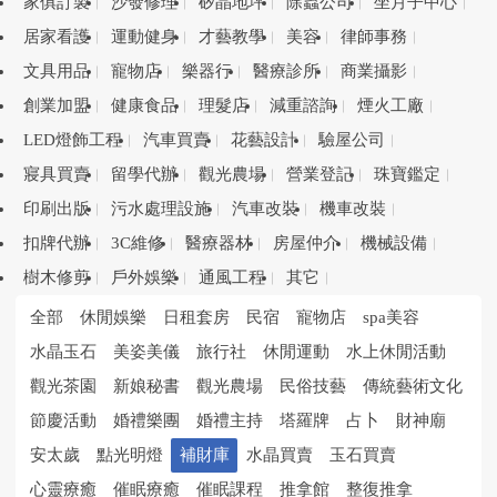
家俱訂製
沙發修理
矽晶地坪
除蟲公司
坐月子中心
居家看護
運動健身
才藝教學
美容
律師事務
文具用品
寵物店
樂器行
醫療診所
商業攝影
創業加盟
健康食品
理髮店
減重諮詢
煙火工廠
LED燈飾工程
汽車買賣
花藝設計
驗屋公司
寢具買賣
留學代辦
觀光農場
營業登記
珠寶鑑定
印刷出版
污水處理設施
汽車改裝
機車改裝
扣牌代辦
3C維修
醫療器材
房屋仲介
機械設備
樹木修剪
戶外娛樂
通風工程
其它
全部
休閒娛樂
日租套房
民宿
寵物店
spa美容
水晶玉石
美姿美儀
旅行社
休閒運動
水上休閒活動
觀光茶園
新娘秘書
觀光農場
民俗技藝
傳統藝術文化
節慶活動
婚禮樂團
婚禮主持
塔羅牌
占卜
財神廟
安太歲
點光明燈
補財庫
水晶買賣
玉石買賣
心靈療癒
催眠療癒
催眠課程
推拿館
整復推拿