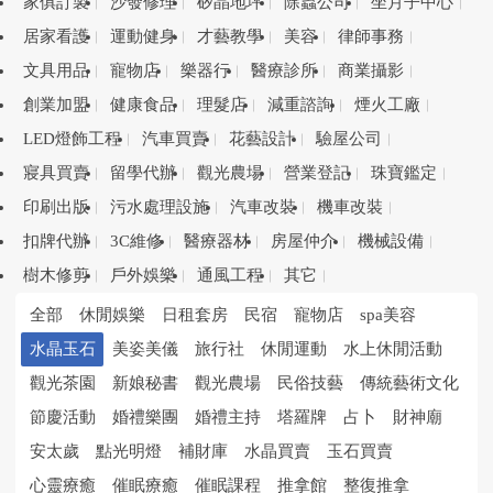
家俱訂製
沙發修理
矽晶地坪
除蟲公司
坐月子中心
居家看護
運動健身
才藝教學
美容
律師事務
文具用品
寵物店
樂器行
醫療診所
商業攝影
創業加盟
健康食品
理髮店
減重諮詢
煙火工廠
LED燈飾工程
汽車買賣
花藝設計
驗屋公司
寢具買賣
留學代辦
觀光農場
營業登記
珠寶鑑定
印刷出版
污水處理設施
汽車改裝
機車改裝
扣牌代辦
3C維修
醫療器材
房屋仲介
機械設備
樹木修剪
戶外娛樂
通風工程
其它
全部
休閒娛樂
日租套房
民宿
寵物店
spa美容
水晶玉石
美姿美儀
旅行社
休閒運動
水上休閒活動
觀光茶園
新娘秘書
觀光農場
民俗技藝
傳統藝術文化
節慶活動
婚禮樂團
婚禮主持
塔羅牌
占卜
財神廟
安太歲
點光明燈
補財庫
水晶買賣
玉石買賣
心靈療癒
催眠療癒
催眠課程
推拿館
整復推拿