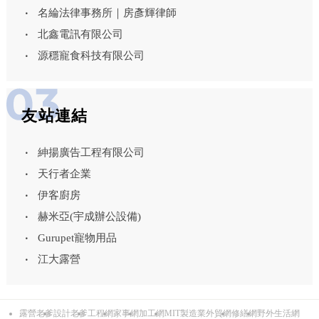
名綸法律事務所｜房彥輝律師
北鑫電訊有限公司
源穩寵食科技有限公司
友站連結
紳揚廣告工程有限公司
天行者企業
伊客廚房
赫米亞(宇成辦公設備)
Gurupet寵物用品
江大露營
露營老爹
設計老爹
工程網
家事網
加工網
MIT製造業外貿網
修繕網
野外生活網