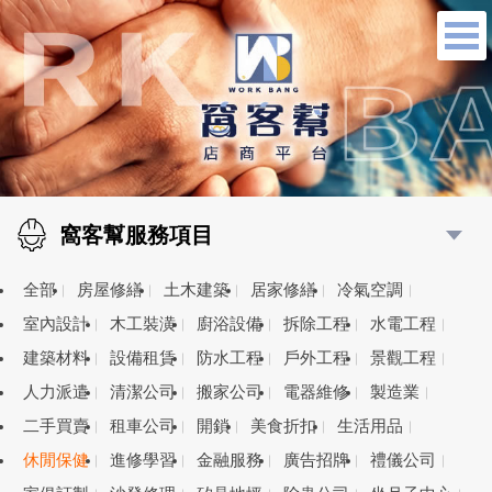
窩客幫服務項目
全部
房屋修繕
土木建築
居家修繕
冷氣空調
室內設計
木工裝潢
廚浴設備
拆除工程
水電工程
建築材料
設備租賃
防水工程
戶外工程
景觀工程
人力派遣
清潔公司
搬家公司
電器維修
製造業
二手買賣
租車公司
開鎖
美食折扣
生活用品
休閒保健
進修學習
金融服務
廣告招牌
禮儀公司