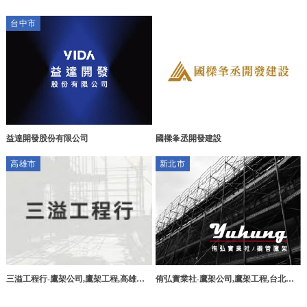
台中市
益達開發股份有限公司
國樑夆丞開發建設
高雄市
新北市
三溢工程行-鷹架公司,鷹架工程,高雄鷹
侑弘實業社-鷹架公司,鷹架工程,台北鷹
架公司,楠梓鷹架公司
架公司,新店區鷹架公司