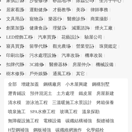
家俱訂製
沙發修理
矽晶地坪
除蟲公司
坐月子中心
居家看護
運動健身
才藝教學
美容
律師事務
文具用品
寵物店
樂器行
醫療診所
商業攝影
創業加盟
健康食品
理髮店
減重諮詢
煙火工廠
LED燈飾工程
汽車買賣
花藝設計
驗屋公司
寢具買賣
留學代辦
觀光農場
營業登記
珠寶鑑定
印刷出版
污水處理設施
汽車改裝
機車改裝
扣牌代辦
3C維修
醫療器材
房屋仲介
機械設備
樹木修剪
戶外娛樂
通風工程
其它
全部
增建加蓋
鋼構廠房
小木屋興建
鋼構別墅
瀝青鋪設
預伴混泥土
土方處理
鐵皮屋
房屋新建
清水模
游泳池工程
三溫暖施工水景設計
烤箱保養
噴泉施工
SPA水療工程
玻璃工程
溫泉探勘
無障礙設施工程
電梯設備
碳纖結構補強
裂縫補強
H型鋼補強
鋼板補強
碳纖維網施作
化學錨栓