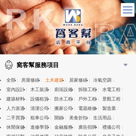
窩客幫服務項目
全部
房屋修繕
土木建築
居家修繕
冷氣空調
室內設計
木工裝潢
廚浴設備
拆除工程
水電工程
建築材料
設備租賃
防水工程
戶外工程
景觀工程
人力派遣
清潔公司
搬家公司
電器維修
製造業
二手買賣
租車公司
開鎖
美食折扣
生活用品
休閒保健
進修學習
金融服務
廣告招牌
禮儀公司