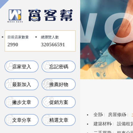
目前店家數量
總瀏覽人數
2990
320566591
店家登入
忘記密碼
最新加入
推薦好物
撇步文章
促銷方案
全部
房屋修繕
文章分享
精選文章
建築材料
設備租