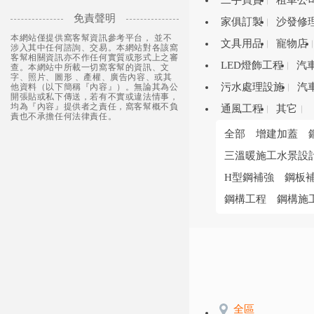
二手買賣
租車公
免責聲明
家俱訂製
沙發修
本網站僅提供窩客幫資訊參考平台， 並不
文具用品
寵物店
涉入其中任何諮詢、交易。本網站對各該窩
客幫相關資訊亦不作任何實質或形式上之審
LED燈飾工程
汽
查。本網站中所載一切窩客幫的資訊、文
字、照片、圖形 、產權、廣告內容、或其
污水處理設施
汽
他資料（以下簡稱『內容』）。無論其為公
開張貼或私下傳送，若有不實或違法情事，
均為『內容』提供者之責任，窩客幫概不負
通風工程
其它
責也不承擔任何法律責任。
全部
增建加蓋
三溫暖施工水景設
H型鋼補強
鋼板
鋼構工程
鋼構施
全區