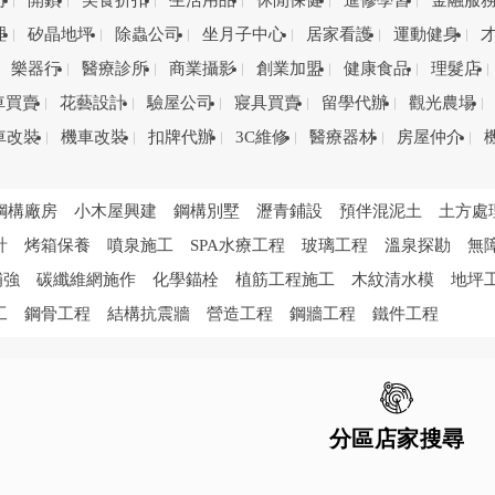
司
開鎖
美食折扣
生活用品
休閒保健
進修學習
金融服
理
矽晶地坪
除蟲公司
坐月子中心
居家看護
運動健身
樂器行
醫療診所
商業攝影
創業加盟
健康食品
理髮店
車買賣
花藝設計
驗屋公司
寢具買賣
留學代辦
觀光農場
車改裝
機車改裝
扣牌代辦
3C維修
醫療器材
房屋仲介
鋼構廠房
小木屋興建
鋼構別墅
瀝青鋪設
預伴混泥土
土方處
計
烤箱保養
噴泉施工
SPA水療工程
玻璃工程
溫泉探勘
無
補強
碳纖維網施作
化學錨栓
植筋工程施工
木紋清水模
地坪
工
鋼骨工程
結構抗震牆
營造工程
鋼牆工程
鐵件工程
分區店家搜尋