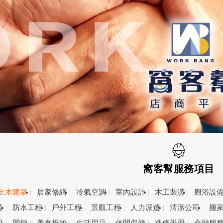
窩客幫服務項目
土木建築
居家修繕
冷氣空調
室內設計
木工裝潢
廚浴設
賃
防水工程
戶外工程
景觀工程
人力派遣
清潔公司
搬