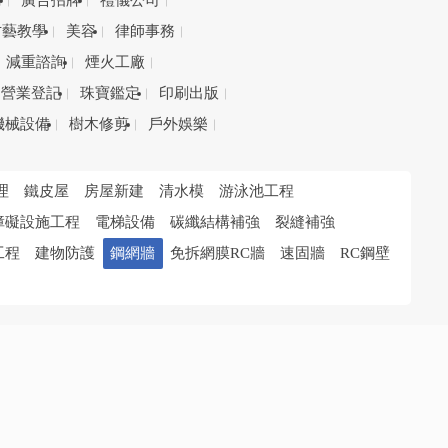
務
廣告招牌
禮儀公司
才藝教學
美容
律師事務
減重諮詢
煙火工廠
營業登記
珠寶鑑定
印刷出版
機械設備
樹木修剪
戶外娛樂
理
鐵皮屋
房屋新建
清水模
游泳池工程
障礙設施工程
電梯設備
碳纖結構補強
裂縫補強
工程
建物防護
鋼網牆
免拆網膜RC牆
速固牆
RC鋼壁