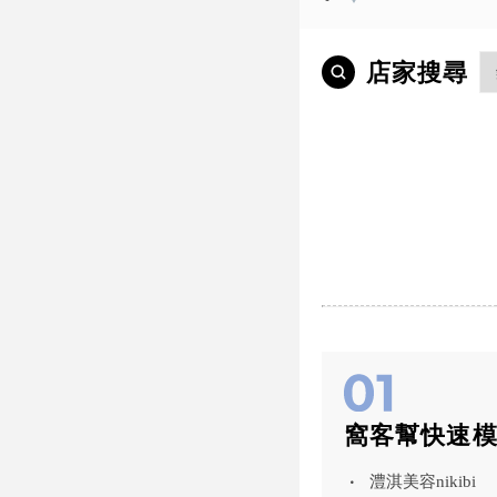
店家搜尋
窩客幫快速
澧淇美容nikibi