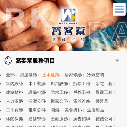
窩客幫服務項目
全部
房屋修繕
土木建築
居家修繕
冷氣空調
室內設計
木工裝潢
廚浴設備
拆除工程
水電工程
建築材料
設備租賃
防水工程
戶外工程
景觀工程
人力派遣
清潔公司
搬家公司
電器維修
製造業
二手買賣
租車公司
開鎖
美食折扣
生活用品
休閒保健
進修學習
金融服務
廣告招牌
禮儀公司