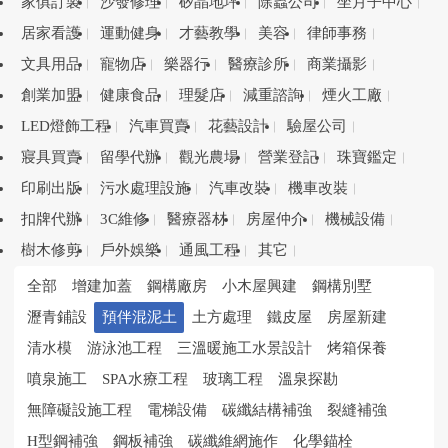
家俱訂製
沙發修理
矽晶地坪
除蟲公司
坐月子中心
居家看護
運動健身
才藝教學
美容
律師事務
文具用品
寵物店
樂器行
醫療診所
商業攝影
創業加盟
健康食品
理髮店
減重諮詢
煙火工廠
LED燈飾工程
汽車買賣
花藝設計
驗屋公司
寢具買賣
留學代辦
觀光農場
營業登記
珠寶鑑定
印刷出版
污水處理設施
汽車改裝
機車改裝
扣牌代辦
3C維修
醫療器材
房屋仲介
機械設備
樹木修剪
戶外娛樂
通風工程
其它
全部
增建加蓋
鋼構廠房
小木屋興建
鋼構別墅
瀝青鋪設
預伴混泥土
土方處理
鐵皮屋
房屋新建
清水模
游泳池工程
三溫暖施工水景設計
烤箱保養
噴泉施工
SPA水療工程
玻璃工程
溫泉探勘
無障礙設施工程
電梯設備
碳纖結構補強
裂縫補強
H型鋼補強
鋼板補強
碳纖維網施作
化學錨栓