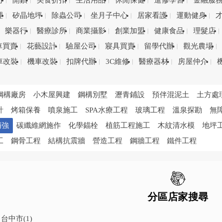
司
開鎖
美食折扣
生活用品
休閒保健
進修學習
金融服
理
矽晶地坪
除蟲公司
坐月子中心
居家看護
運動健身
樂器行
醫療診所
商業攝影
創業加盟
健康食品
理髮店
車買賣
花藝設計
驗屋公司
寢具買賣
留學代辦
觀光農場
車改裝
機車改裝
扣牌代辦
3C維修
醫療器材
房屋仲介
鋼構廠房
小木屋興建
鋼構別墅
瀝青鋪設
預伴混泥土
土方處
計
烤箱保養
噴泉施工
SPA水療工程
玻璃工程
溫泉探勘
無
補強
碳纖維網施作
化學錨栓
植筋工程施工
木紋清水模
地坪
工
鋼骨工程
結構抗震牆
營造工程
鋼牆工程
鐵件工程
分區店家搜尋
台中市
(1)