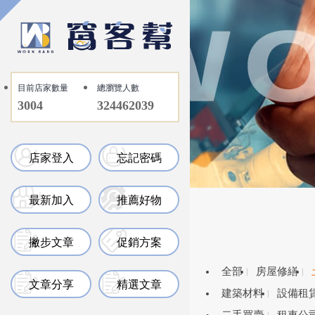
目前店家數量
總瀏覽人數
3004
324462039
店家登入
忘記密碼
最新加入
推薦好物
撇步文章
促銷方案
全部
房屋修繕
文章分享
精選文章
建築材料
設備租