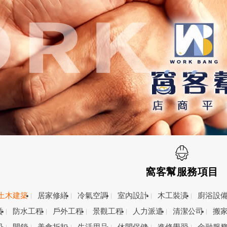
窩客幫服務項目
土木建築
居家修繕
冷氣空調
室內設計
木工裝潢
廚浴設
賃
防水工程
戶外工程
景觀工程
人力派遣
清潔公司
搬