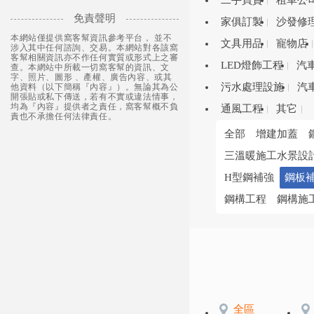
二手買賣
租車公
免責聲明
家俱訂製
沙發修
本網站僅提供窩客幫資訊參考平台， 並不
文具用品
寵物店
涉入其中任何諮詢、交易。本網站對各該窩
客幫相關資訊亦不作任何實質或形式上之審
LED燈飾工程
汽
查。本網站中所載一切窩客幫的資訊、文
字、照片、圖形 、產權、廣告內容、或其
污水處理設施
汽
他資料（以下簡稱『內容』）。無論其為公
開張貼或私下傳送，若有不實或違法情事，
均為『內容』提供者之責任，窩客幫概不負
通風工程
其它
責也不承擔任何法律責任。
全部
增建加蓋
三溫暖施工水景設
H型鋼補強
鋼板
鋼構工程
鋼構施
全區