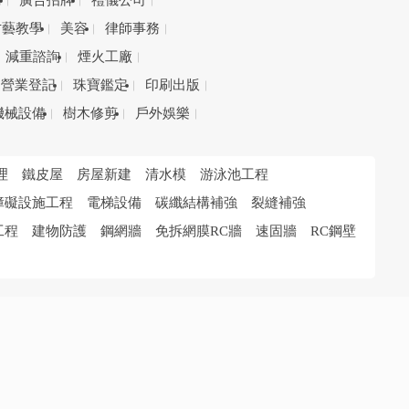
務
廣告招牌
禮儀公司
才藝教學
美容
律師事務
減重諮詢
煙火工廠
營業登記
珠寶鑑定
印刷出版
機械設備
樹木修剪
戶外娛樂
理
鐵皮屋
房屋新建
清水模
游泳池工程
障礙設施工程
電梯設備
碳纖結構補強
裂縫補強
工程
建物防護
鋼網牆
免拆網膜RC牆
速固牆
RC鋼壁