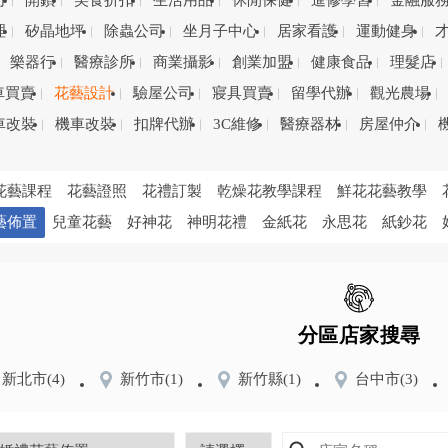
司
開鎖
美食折扣
生活用品
休閒保健
進修學習
金融服
理
矽晶地坪
除蟲公司
坐月子中心
居家看護
運動健身
樂器行
醫療診所
商業攝影
創業加盟
健康食品
理髮店
車買賣
花藝設計
驗屋公司
寢具買賣
留學代辦
觀光農場
車改裝
機車改裝
扣牌代辦
3C維修
醫療器材
房屋仲介
花藝課程
花藝證照
花禮訂製
乾燥花教學課程
鮮花花藝教學
藝佈置
兒童花藝
好神花
神明花禮
金紙花
永思花
紙鈔花
分區店家搜尋
新北市
(4)
新竹市
(1)
新竹縣
(1)
台中市
(3)