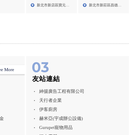
教學,台北花藝教學,新店
室,新莊花藝教室
新北市新店區寶元路
新北市新莊區昌德街
區花藝教學
1段4...
92號...
ee More
友站連結
紳揚廣告工程有限公司
天行者企業
伊客廚房
金
赫米亞(宇成辦公設備)
Gurupet寵物用品