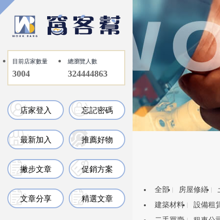
目前店家數量
總瀏覽人數
3004
324444863
店家登入
忘記密碼
最新加入
推薦好物
撇步文章
促銷方案
全部
房屋修繕
文章分享
精選文章
建築材料
設備租