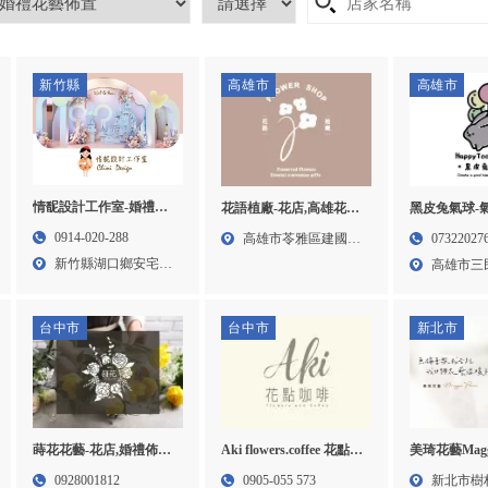
新竹縣
高雄市
高雄市
情馜設計工作室-婚禮佈
花語植廠-花店,高雄花店,
黑皮兔氣球-
置,婚禮背板佈置,新竹婚
苓雅區花店
球批發商,高
0914-020-288
高雄市苓雅區建國一
07322027
禮佈置,湖口婚禮背板佈
高雄氣球批發
新竹縣湖口鄉安宅一
路74...
高雄市三
置
氣球佈置,三
街88...
30號...
發商
台中市
台中市
新北市
蒔花花藝-花店,婚禮佈置,
Aki flowers.coffee 花點咖
美琦花藝Maggie
台中花店,北區花店
啡-花店 || 永生花訂製 ||
花店,台北花
0928001812
0905-055 573
新北市樹