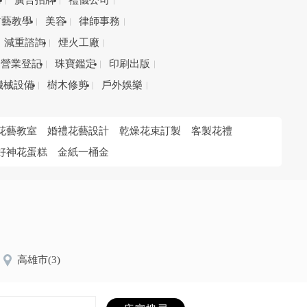
務
廣告招牌
禮儀公司
才藝教學
美容
律師事務
減重諮詢
煙火工廠
營業登記
珠寶鑑定
印刷出版
機械設備
樹木修剪
戶外娛樂
花藝教室
婚禮花藝設計
乾燥花束訂製
客製花禮
好神花蛋糕
金紙一桶金
高雄市
(3)