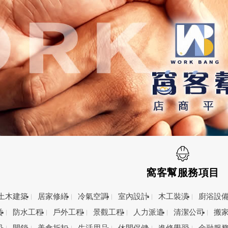
窩客幫服務項目
土木建築
居家修繕
冷氣空調
室內設計
木工裝潢
廚浴設
賃
防水工程
戶外工程
景觀工程
人力派遣
清潔公司
搬