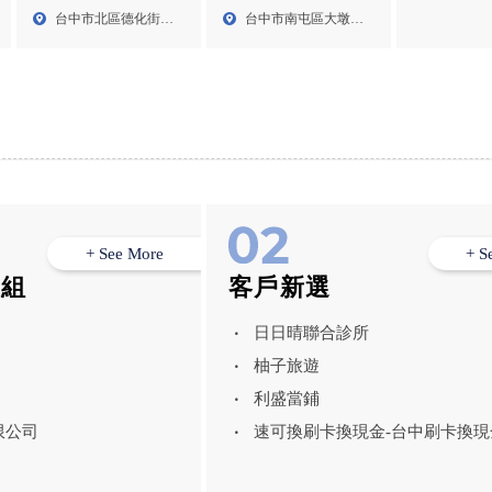
台中花店 || 南屯花店 || 南
店
台中市北區德化街
台中市南屯區大墩路
23號...
屯永生花訂製
408...
767...
+ See More
+ S
模組
客戶新選
日日晴聯合診所
柚子旅遊
利盛當鋪
限公司
速可換刷卡換現金-台中刷卡換現