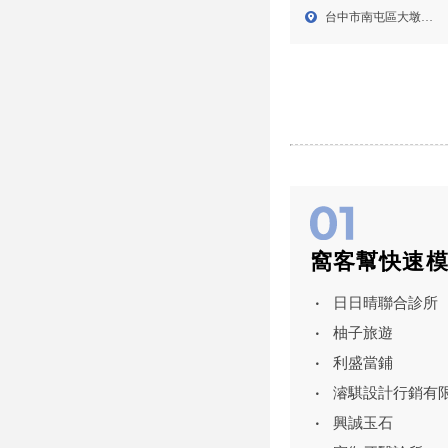
推薦,南屯花店推薦
台中市南屯區大墩十
街30...
窩客幫快速
日日晴聯合診所
柚子旅遊
利盛當鋪
濬騏設計行銷有
興誠玉石