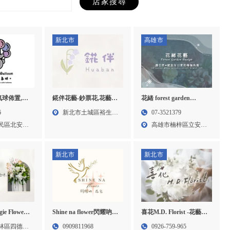
新北市
高雄市
氣球佈置,氣
錵伴花藝-鈔票花,花藝訂
花緒 forest garden
雄氣球佈置,
製,台北鈔票花,台北花藝
design-花店,花藝設計,高
6
新北市土城區裕生路
07-3521379
商,三民區
訂製,土城鈔票花
雄花店,楠梓區花店,楠梓
民區北安街
83巷...
高雄市楠梓區立安路
民區氣球批
區花藝設計
92巷...
新北市
新北市
 Flower-
Shine na flower閃耀吶花
喜花M.D. Florist -花藝教
店,樹林區花
兒花藝坊-花藝課程,花藝
室,花藝教學,台北花藝教
林區四德街
0909811968
0926-759-965