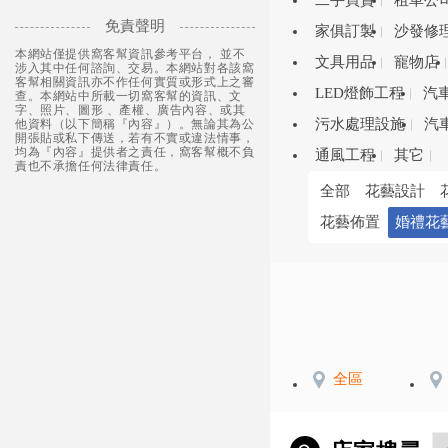
二手買賣
租車公
免責聲明
家俱訂製
沙發修
本網站僅提供窩客幫資訊參考平台， 並不
文具用品
寵物店
涉入其中任何諮詢、交易。本網站對各該窩
客幫相關資訊亦不作任何實質或形式上之審
LED燈飾工程
汽
查。本網站中所載一切窩客幫的資訊、文
字、照片、圖形 、產權、廣告內容、或其
污水處理設施
汽
他資料（以下簡稱『內容』）。無論其為公
開張貼或私下傳送，若有不實或違法情事，
均為『內容』提供者之責任，窩客幫概不負
通風工程
其它
責也不承擔任何法律責任。
全部
花藝設計
花藝佈置
婚禮花
全區