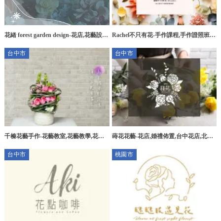
花緒 forest garden design-花店,花藝設
Rachel不只有花-手作課程,手作證照班,
計,高雄花店,楠梓區花店,楠梓區花藝設
新竹手作課程,北區手作證照班
台中市
台中市
計
千榛花藝手作-花藝教室,花藝教學,花禮
蒔花花藝-花店,婚禮佈置,台中花店,北區
訂製,台中花藝教室,北屯區花藝教學,
花店
台中市
桃園市