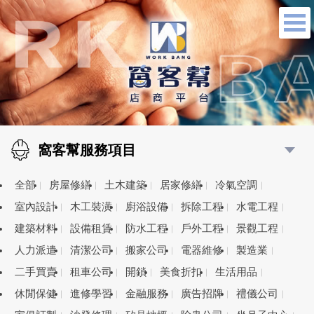
窩客幫服務項目
全部
房屋修繕
土木建築
居家修繕
冷氣空調
室內設計
木工裝潢
廚浴設備
拆除工程
水電工程
建築材料
設備租賃
防水工程
戶外工程
景觀工程
人力派遣
清潔公司
搬家公司
電器維修
製造業
二手買賣
租車公司
開鎖
美食折扣
生活用品
休閒保健
進修學習
金融服務
廣告招牌
禮儀公司