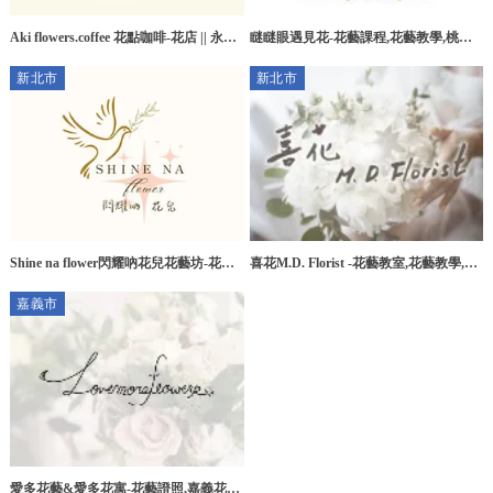
Aki flowers.coffee 花點咖啡-花店 || 永生
瞇瞇眼遇見花-花藝課程,花藝教學,桃園
花訂製 || 台中花店 || 南屯花店 || 南屯永
花藝課程,桃園花藝教學,楊梅花藝課程,
新北市
新北市
生花訂製
楊梅花藝教學
Shine na flower閃耀吶花兒花藝坊-花藝
喜花M.D. Florist -花藝教室,花藝教學,台
課程,花藝教學,台北花藝教學,新店區花
北花藝教室,新莊花藝教室
嘉義市
藝教學
愛多花藝&愛多花寓-花藝證照,嘉義花藝