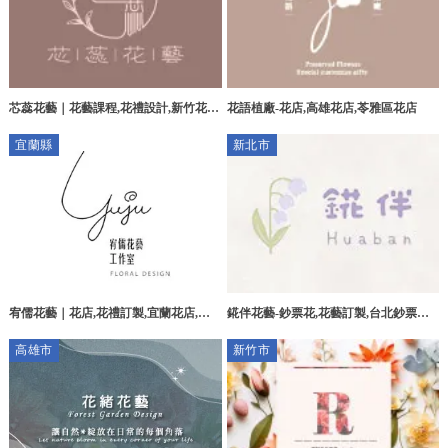
芯蕊花藝｜花藝課程,花禮設計,新竹花藝
花語植廠-花店,高雄花店,苓雅區花店
課程,北區花禮設計
宜蘭縣
新北市
宥儒花藝｜花店,花禮訂製,宜蘭花店,宜
錵伴花藝-鈔票花,花藝訂製,台北鈔票花,
蘭花禮訂製,羅東花店
台北花藝訂製,土城鈔票花
高雄市
新竹市