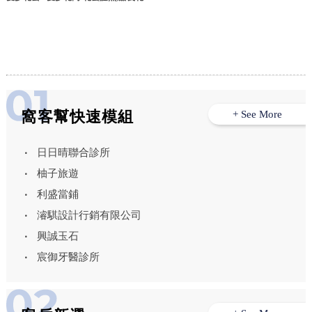
證照,東區花藝證照
窩客幫快速模組
+ See More
日日晴聯合診所
柚子旅遊
利盛當鋪
濬騏設計行銷有限公司
興誠玉石
宸御牙醫診所