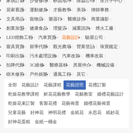
家俱訂製
沙發修理
矽晶地坪
除蟲公司
坐月子中心
居家看護
運動健身
才藝教學
美容
律師事務
文具用品
寵物店
樂器行
醫療診所
商業攝影
創業加盟
健康食品
理髮店
減重諮詢
煙火工廠
LED燈飾工程
汽車買賣
花藝設計
驗屋公司
寢具買賣
留學代辦
觀光農場
營業登記
珠寶鑑定
印刷出版
污水處理設施
汽車改裝
機車改裝
扣牌代辦
3C維修
醫療器材
房屋仲介
機械設備
樹木修剪
戶外娛樂
通風工程
其它
全部
花藝設計
花藝課程
花藝證照
花禮訂製
乾燥花教學課程
鮮花花藝教學
花藝教室
婚禮花藝設計
乾燥花束訂製
客製花禮
花藝佈置
婚禮花藝佈置
兒童花藝
好神花
神明花禮
金紙花
永思花
紙鈔花
好神花蛋糕
金紙一桶金