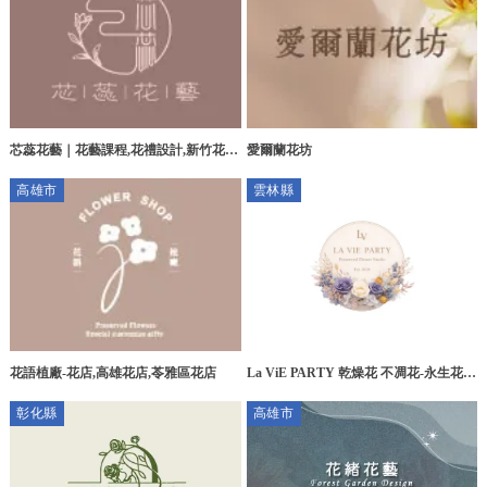
芯蕊花藝｜花藝課程,花禮設計,新竹花藝
愛爾蘭花坊
課程,北區花禮設計
高雄市
雲林縣
La ViE PARTY 乾燥花 不凋花-永生花
花語植廠-花店,高雄花店,苓雅區花店
店,永生花藝設計,雲林永生花店,虎尾永
彰化縣
高雄市
生花店