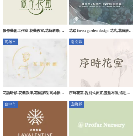
做作藝術工作室-花藝教室,花藝教學,彰
花緒 forest garden design-花店,花藝設
化花藝教室,彰化花藝教學
計,高雄花店,楠梓區花店,楠梓區花藝設
高雄市
南投縣
計
花語昕願-花藝教學,花藝課程,高雄插花
序時花室-告別式佈置,靈堂布置,追思會
教學,高雄插花課程
布置,南投告別式佈置,草屯靈堂布置
台中市
宜蘭縣