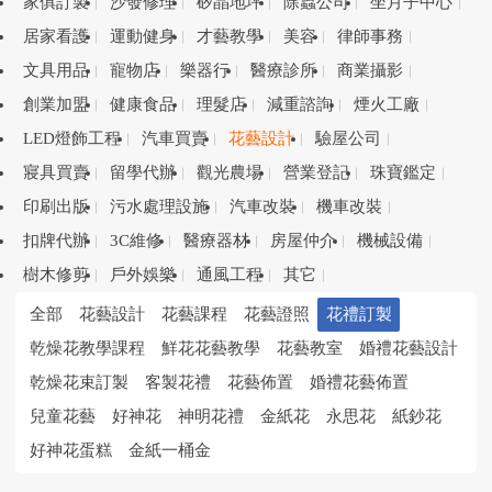
家俱訂製
沙發修理
矽晶地坪
除蟲公司
坐月子中心
居家看護
運動健身
才藝教學
美容
律師事務
文具用品
寵物店
樂器行
醫療診所
商業攝影
創業加盟
健康食品
理髮店
減重諮詢
煙火工廠
LED燈飾工程
汽車買賣
花藝設計
驗屋公司
寢具買賣
留學代辦
觀光農場
營業登記
珠寶鑑定
印刷出版
污水處理設施
汽車改裝
機車改裝
扣牌代辦
3C維修
醫療器材
房屋仲介
機械設備
樹木修剪
戶外娛樂
通風工程
其它
全部
花藝設計
花藝課程
花藝證照
花禮訂製
乾燥花教學課程
鮮花花藝教學
花藝教室
婚禮花藝設計
乾燥花束訂製
客製花禮
花藝佈置
婚禮花藝佈置
兒童花藝
好神花
神明花禮
金紙花
永思花
紙鈔花
好神花蛋糕
金紙一桶金