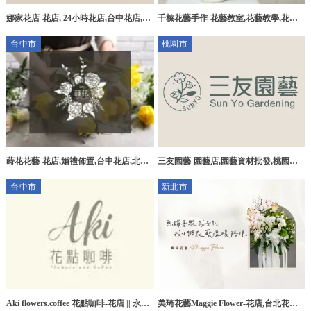
娜家花店-花店, 24小時花店,台中花店,潭
千榛花藝手作-花藝教室,花藝教學,花禮
子區花店,北屯區花店,
訂製,台中花藝教室,北屯區花藝教學,
台中市
桃園市
蒔花花藝-花店,婚禮佈置,台中花店,北區
三友園藝-園藝店,園藝資材批發,桃園園
花店
藝店,桃園園藝資材批發,園藝造景,景觀
台中市
新北市
設計
Aki flowers.coffee 花點咖啡-花店 || 永生
美琦花藝Maggie Flower-花店,台北花店,