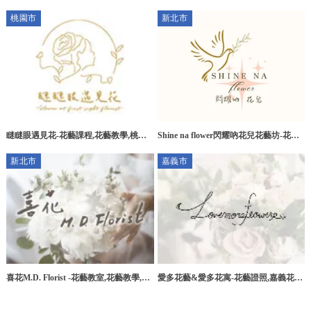
花訂製 || 台中花店 || 南屯花店 || 南屯永
樹林區花店
桃園市
新北市
生花訂製
瞇瞇眼遇見花-花藝課程,花藝教學,桃園
Shine na flower閃耀吶花兒花藝坊-花藝
花藝課程,桃園花藝教學,楊梅花藝課程,
課程,花藝教學,台北花藝教學,新店區花
新北市
嘉義市
楊梅花藝教學
藝教學
喜花M.D. Florist -花藝教室,花藝教學,台
愛多花藝&愛多花寓-花藝證照,嘉義花藝
北花藝教室,新莊花藝教室
證照,東區花藝證照