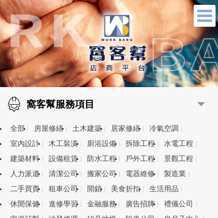
窩客幫服務項目
全部
房屋修繕
土木建築
居家修繕
冷氣空調
室內設計
木工裝潢
廚浴設備
拆除工程
水電工程
建築材料
設備租賃
防水工程
戶外工程
景觀工程
人力派遣
清潔公司
搬家公司
電器維修
製造業
二手買賣
租車公司
開鎖
美食折扣
生活用品
休閒保健
進修學習
金融服務
廣告招牌
禮儀公司