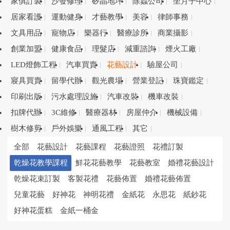
家俱訂製
沙發修理
矽晶地坪
除蟲公司
坐月子中心
居家看護
運動健身
才藝教學
美容
律師事務
文具用品
寵物店
樂器行
醫療診所
商業攝影
創業加盟
健康食品
理髮店
減重諮詢
煙火工廠
LED燈飾工程
汽車買賣
花藝設計
驗屋公司
寢具買賣
留學代辦
觀光農場
營業登記
珠寶鑑定
印刷出版
污水處理設施
汽車改裝
機車改裝
扣牌代辦
3C維修
醫療器材
房屋仲介
機械設備
樹木修剪
戶外娛樂
通風工程
其它
全部
花藝設計
花藝課程
花藝證照
花禮訂製
乾燥花教學課程
鮮花花藝教學
花藝教室
婚禮花藝設計
乾燥花束訂製
客製花禮
花藝佈置
婚禮花藝佈置
兒童花藝
好神花
神明花禮
金紙花
永思花
紙鈔花
好神花蛋糕
金紙一桶金