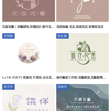
芯蕊花藝｜花藝課程,花禮設計,新竹花藝
花語植廠-花店,高雄花店,苓雅區花店
課程,北區花禮設計
雲林縣
彰化縣
La ViE PARTY 乾燥花 不凋花-永生花
做作藝術工作室-花藝教室,花藝教學,彰
店,永生花藝設計,雲林永生花店,虎尾永
化花藝教室,彰化花藝教學
新北市
高雄市
生花店