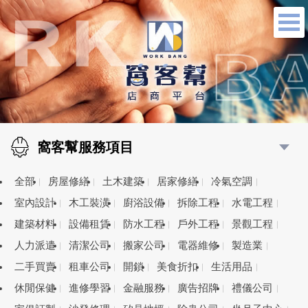
窩客幫服務項目
全部
房屋修繕
土木建築
居家修繕
冷氣空調
室內設計
木工裝潢
廚浴設備
拆除工程
水電工程
建築材料
設備租賃
防水工程
戶外工程
景觀工程
人力派遣
清潔公司
搬家公司
電器維修
製造業
二手買賣
租車公司
開鎖
美食折扣
生活用品
休閒保健
進修學習
金融服務
廣告招牌
禮儀公司