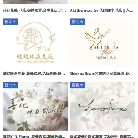
蒔花花藝-花店,婚禮佈置,台中花店,北區
Aki flowers.coffee 花點咖啡-花店 || 永生
花店
花訂製 || 台中花店 || 南屯花店 || 南屯永
桃園市
新北市
生花訂製
瞇瞇眼遇見花-花藝課程,花藝教學,桃園
Shine na flower閃耀吶花兒花藝坊-花藝
花藝課程,桃園花藝教學,楊梅花藝課程,
課程,花藝教學,台北花藝教學,新店區花
新北市
嘉義市
楊梅花藝教學
藝教學
喜花M.D. Florist -花藝教室,花藝教學,台
愛多花藝&愛多花寓-花藝證照,嘉義花藝