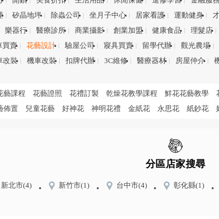
司
開鎖
美食折扣
生活用品
休閒保健
進修學習
金融服
理
矽晶地坪
除蟲公司
坐月子中心
居家看護
運動健身
樂器行
醫療診所
商業攝影
創業加盟
健康食品
理髮店
車買賣
花藝設計
驗屋公司
寢具買賣
留學代辦
觀光農場
車改裝
機車改裝
扣牌代辦
3C維修
醫療器材
房屋仲介
花藝課程
花藝證照
花禮訂製
乾燥花教學課程
鮮花花藝教學
藝佈置
兒童花藝
好神花
神明花禮
金紙花
永思花
紙鈔花
分區店家搜尋
新北市
(4)
新竹市
(1)
台中市
(4)
彰化縣
(1)