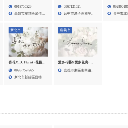
好神花買賣,左營區好神
店,台中花店,潭子區花店,
台中花店,北
0918755529
0967121521
09280018
花買賣,好神花教學,
北屯區花店,
高雄市左營區榮佑路
台中市潭子區和平路
台中市北
75號...
41號...
408...
新北市
嘉義市
喜花M.D. Florist -花藝教
愛多花藝&愛多花寓-花
室,花藝教學,台北花藝教
藝證照,嘉義花藝證照,東
0926-759-965
嘉義市東區南興路
室,新莊花藝教室
區花藝證照
新北市新莊區昌德街
303...
92號...