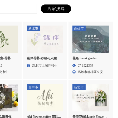
新北市
高雄市
室-花藝教
錵伴花藝-鈔票花,花藝訂
花緒 forest garden
,彰化花藝教
製,台北鈔票花,台北花藝
design-花店,花藝設計,高
25
新北市土城區裕生路
07-3521379
教學
訂製,土城鈔票花
雄花店,楠梓區花店,楠梓
化市中山路
83巷...
高雄市楠梓區立安路
區花藝設計
92巷...
台中市
新北市
,婚禮佈置,
Aki flowers.coffee 花點咖
美琦花藝Maggie Flower-