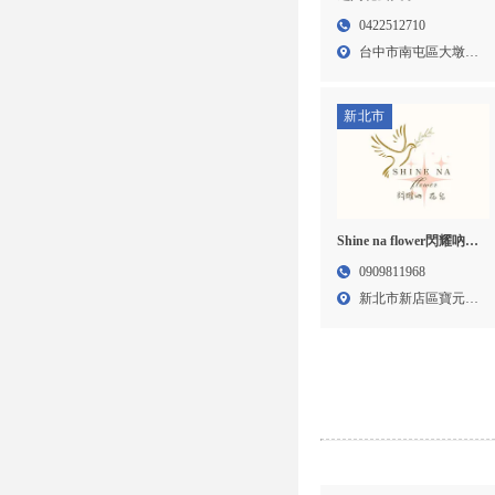
–花店,花店推薦,台中花店
0422512710
推薦,南屯花店推薦
台中市南屯區大墩十
街30...
新北市
Shine na flower閃耀吶花
兒花藝坊-花藝課程,花藝
0909811968
教學,台北花藝教學,新店
新北市新店區寶元路
區花藝教學
1段4...