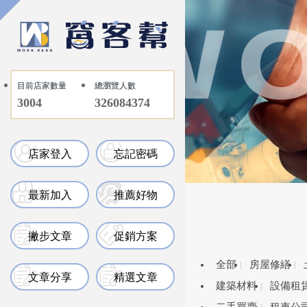
目前店家數量
總瀏覽人數
3004
326084374
店家登入
忘記密碼
最新加入
推薦好物
撇步文章
促銷方案
全部
房屋修繕
文章分享
精選文章
建築材料
設備租