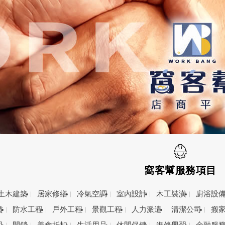
窩客幫服務項目
土木建築
居家修繕
冷氣空調
室內設計
木工裝潢
廚浴設
賃
防水工程
戶外工程
景觀工程
人力派遣
清潔公司
搬