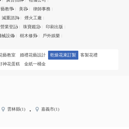
務
廣告招牌
禮儀公司
才藝教學
美容
律師事務
減重諮詢
煙火工廠
營業登記
珠寶鑑定
印刷出版
機械設備
樹木修剪
戶外娛樂
花藝教室
婚禮花藝設計
乾燥花束訂製
客製花禮
好神花蛋糕
金紙一桶金
雲林縣
(1)
嘉義市
(1)