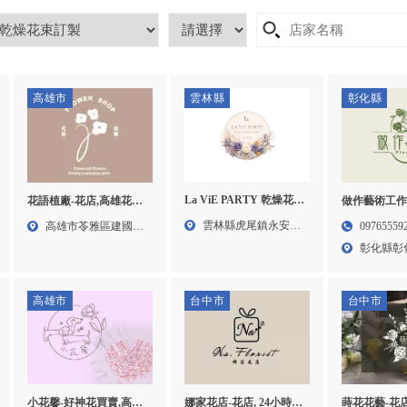
高雄市
雲林縣
彰化縣
La ViE PARTY 乾燥花
花語植廠-花店,高雄花店,
做作藝術工作
不凋花-永生花店,永生花
苓雅區花店
室,花藝教學
雲林縣虎尾鎮永安街
高雄市苓雅區建國一
09765559
藝設計,雲林永生花店,虎
室,彰化花藝
58號...
路74...
彰化縣彰
尾永生花店
一段4...
高雄市
台中市
台中市
小花馨-好神花買賣,高雄
娜家花店-花店, 24小時花
蒔花花藝-花店