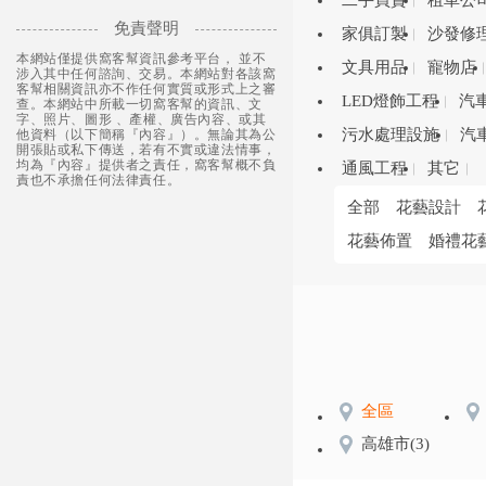
二手買賣
租車公
免責聲明
家俱訂製
沙發修
本網站僅提供窩客幫資訊參考平台， 並不
文具用品
寵物店
涉入其中任何諮詢、交易。本網站對各該窩
客幫相關資訊亦不作任何實質或形式上之審
LED燈飾工程
汽
查。本網站中所載一切窩客幫的資訊、文
字、照片、圖形 、產權、廣告內容、或其
污水處理設施
汽
他資料（以下簡稱『內容』）。無論其為公
開張貼或私下傳送，若有不實或違法情事，
均為『內容』提供者之責任，窩客幫概不負
通風工程
其它
責也不承擔任何法律責任。
全部
花藝設計
花藝佈置
婚禮花
全區
高雄市
(3)