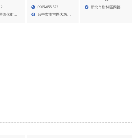
區花店
啡-花店 || 永生花訂製 ||
花店,台北花店,樹林區花
12
0905-055 573
新北市樹林區四德街
台中花店 || 南屯花店 || 南
店
區德化街
台中市南屯區大墩路
23號...
屯永生花訂製
767...