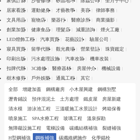
家俱訂製
沙發修理
矽晶地坪
除蟲公司
坐月子中心
居家看護
運動健身
才藝教學
美容
律師事務
文具用品
寵物店
樂器行
醫療診所
商業攝影
創業加盟
健康食品
理髮店
減重諮詢
煙火工廠
LED燈飾工程
汽車買賣
花藝設計
驗屋公司
寢具買賣
留學代辦
觀光農場
營業登記
珠寶鑑定
印刷出版
污水處理設施
汽車改裝
機車改裝
扣牌代辦
3C維修
醫療器材
房屋仲介
機械設備
樹木修剪
戶外娛樂
通風工程
其它
全部
增建加蓋
鋼構廠房
小木屋興建
鋼構別墅
瀝青鋪設
預伴混泥土
土方處理
鐵皮屋
房屋新建
清水模
游泳池工程
三溫暖施工水景設計
烤箱保養
噴泉施工
SPA水療工程
玻璃工程
溫泉探勘
無障礙設施工程
電梯設備
碳纖結構補強
裂縫補強
H型鋼補強
鋼板補強
碳纖維網施作
化學錨栓