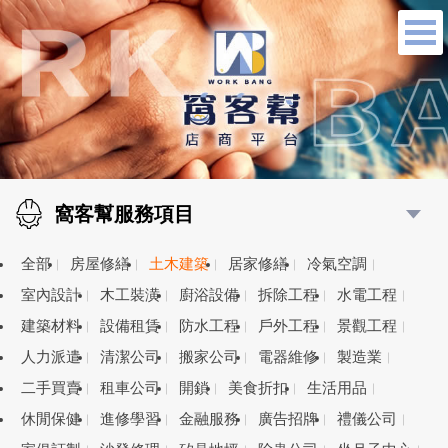
窩客幫服務項目
全部
房屋修繕
土木建築
居家修繕
冷氣空調
室內設計
木工裝潢
廚浴設備
拆除工程
水電工程
建築材料
設備租賃
防水工程
戶外工程
景觀工程
人力派遣
清潔公司
搬家公司
電器維修
製造業
二手買賣
租車公司
開鎖
美食折扣
生活用品
休閒保健
進修學習
金融服務
廣告招牌
禮儀公司