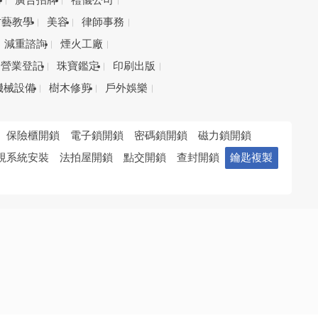
務
廣告招牌
禮儀公司
才藝教學
美容
律師事務
減重諮詢
煙火工廠
營業登記
珠寶鑑定
印刷出版
機械設備
樹木修剪
戶外娛樂
保險櫃開鎖
電子鎖開鎖
密碼鎖開鎖
磁力鎖開鎖
視系統安裝
法拍屋開鎖
點交開鎖
查封開鎖
鑰匙複製