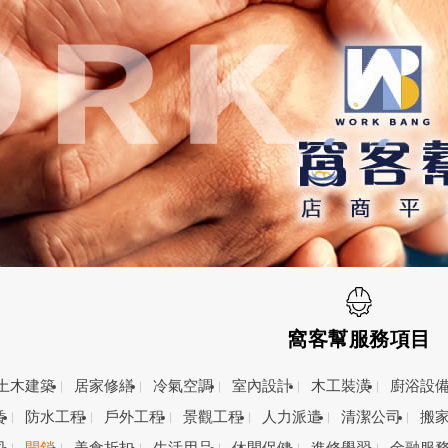
窩客幫服務項目
土木建築
居家修繕
冷氣空調
室內設計
木工裝潢
廚浴設
賃
防水工程
戶外工程
景觀工程
人力派遣
清潔公司
搬