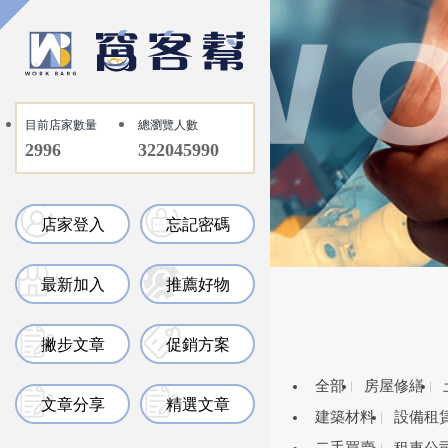
目前店家數量
總瀏覽人數
2996
322045990
店家登入
忘記密碼
最新加入
推薦好物
撇步文章
促銷方案
全部
房屋修繕
文章分享
精選文章
建築材料
設備租