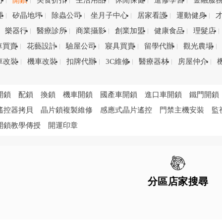
司
開鎖
美食折扣
生活用品
休閒保健
進修學習
金融服
理
矽晶地坪
除蟲公司
坐月子中心
居家看護
運動健身
樂器行
醫療診所
商業攝影
創業加盟
健康食品
理髮店
車買賣
花藝設計
驗屋公司
寢具買賣
留學代辦
觀光農場
車改裝
機車改裝
扣牌代辦
3C維修
醫療器材
房屋仲介
開鎖
配鎖
換鎖
機車開鎖
國產車開鎖
進口車開鎖
鐵門開鎖
遙控器拷貝
晶片鎖複製維修
感應式晶片遙控
門禁主機安裝
監
開鎖教學傳授
開運印章
分區店家搜尋