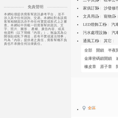
二手買賣
租車公
免責聲明
家俱訂製
沙發修
本網站僅提供窩客幫資訊參考平台， 並不
文具用品
寵物店
涉入其中任何諮詢、交易。本網站對各該窩
客幫相關資訊亦不作任何實質或形式上之審
LED燈飾工程
汽
查。本網站中所載一切窩客幫的資訊、文
字、照片、圖形 、產權、廣告內容、或其
污水處理設施
汽
他資料（以下簡稱『內容』）。無論其為公
開張貼或私下傳送，若有不實或違法情事，
均為『內容』提供者之責任，窩客幫概不負
通風工程
其它
責也不承擔任何法律責任。
全部
開鎖
半夜
金庫密碼鎖開鎖
橡皮章
原子章
全區