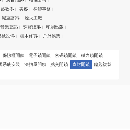
務
廣告招牌
禮儀公司
才藝教學
美容
律師事務
減重諮詢
煙火工廠
營業登記
珠寶鑑定
印刷出版
機械設備
樹木修剪
戶外娛樂
保險櫃開鎖
電子鎖開鎖
密碼鎖開鎖
磁力鎖開鎖
視系統安裝
法拍屋開鎖
點交開鎖
查封開鎖
鑰匙複製