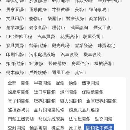
家俱訂製
沙發修理
矽晶地坪
除蟲公司
坐月子中心
居家看護
運動健身
才藝教學
美容
律師事務
文具用品
寵物店
樂器行
醫療診所
商業攝影
創業加盟
健康食品
理髮店
減重諮詢
煙火工廠
LED燈飾工程
汽車買賣
花藝設計
驗屋公司
寢具買賣
留學代辦
觀光農場
營業登記
珠寶鑑定
印刷出版
污水處理設施
汽車改裝
機車改裝
扣牌代辦
3C維修
醫療器材
房屋仲介
機械設備
樹木修剪
戶外娛樂
通風工程
其它
全部
開鎖
半夜開鎖
配鎖
換鎖
機車開鎖
國產車開鎖
進口車開鎖
鐵門開鎖
保險櫃開鎖
電子鎖開鎖
密碼鎖開鎖
磁力鎖開鎖
金庫密碼鎖開鎖
遙控器拷貝
晶片鎖複製維修
感應式晶片遙控
門禁主機安裝
監視系統安裝
法拍屋開鎖
點交開鎖
查封開鎖
鑰匙複製
橡皮章
原子章
開鎖教學傳授