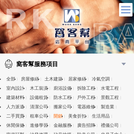
窩客幫服務項目
全部
房屋修繕
土木建築
居家修繕
冷氣空調
室內設計
木工裝潢
廚浴設備
拆除工程
水電工程
建築材料
設備租賃
防水工程
戶外工程
景觀工程
人力派遣
清潔公司
搬家公司
電器維修
製造業
二手買賣
租車公司
開鎖
美食折扣
生活用品
休閒保健
進修學習
金融服務
廣告招牌
禮儀公司