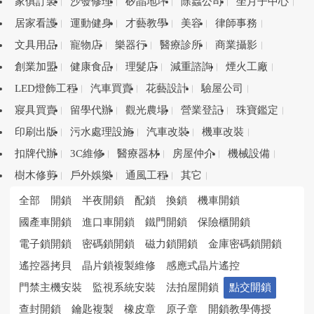
家俱訂製
沙發修理
矽晶地坪
除蟲公司
坐月子中心
居家看護
運動健身
才藝教學
美容
律師事務
文具用品
寵物店
樂器行
醫療診所
商業攝影
創業加盟
健康食品
理髮店
減重諮詢
煙火工廠
LED燈飾工程
汽車買賣
花藝設計
驗屋公司
寢具買賣
留學代辦
觀光農場
營業登記
珠寶鑑定
印刷出版
污水處理設施
汽車改裝
機車改裝
扣牌代辦
3C維修
醫療器材
房屋仲介
機械設備
樹木修剪
戶外娛樂
通風工程
其它
全部
開鎖
半夜開鎖
配鎖
換鎖
機車開鎖
國產車開鎖
進口車開鎖
鐵門開鎖
保險櫃開鎖
電子鎖開鎖
密碼鎖開鎖
磁力鎖開鎖
金庫密碼鎖開鎖
遙控器拷貝
晶片鎖複製維修
感應式晶片遙控
門禁主機安裝
監視系統安裝
法拍屋開鎖
點交開鎖
查封開鎖
鑰匙複製
橡皮章
原子章
開鎖教學傳授