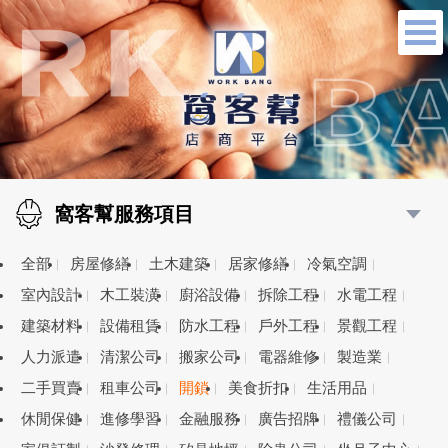
窩客幫服務項目
全部
房屋修繕
土木建築
居家修繕
冷氣空調
室內設計
木工裝潢
廚浴設備
拆除工程
水電工程
建築材料
設備租賃
防水工程
戶外工程
景觀工程
人力派遣
清潔公司
搬家公司
電器維修
製造業
二手買賣
租車公司
開鎖
美食折扣
生活用品
休閒保健
進修學習
金融服務
廣告招牌
禮儀公司