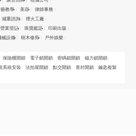
務
廣告招牌
禮儀公司
才藝教學
美容
律師事務
減重諮詢
煙火工廠
營業登記
珠寶鑑定
印刷出版
機械設備
樹木修剪
戶外娛樂
保險櫃開鎖
電子鎖開鎖
密碼鎖開鎖
磁力鎖開鎖
視系統安裝
法拍屋開鎖
點交開鎖
查封開鎖
鑰匙複製