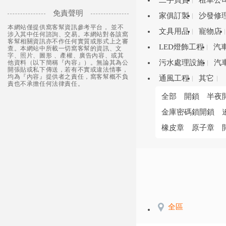
二手買賣
租車公
免責聲明
家俱訂製
沙發修
本網站僅提供窩客幫資訊參考平台， 並不
文具用品
寵物店
涉入其中任何諮詢、交易。本網站對各該窩
客幫相關資訊亦不作任何實質或形式上之審
LED燈飾工程
汽
查。本網站中所載一切窩客幫的資訊、文
字、照片、圖形 、產權、廣告內容、或其
污水處理設施
汽
他資料（以下簡稱『內容』）。無論其為公
開張貼或私下傳送，若有不實或違法情事，
均為『內容』提供者之責任，窩客幫概不負
通風工程
其它
責也不承擔任何法律責任。
全部
開鎖
半夜
金庫密碼鎖開鎖
橡皮章
原子章
全區