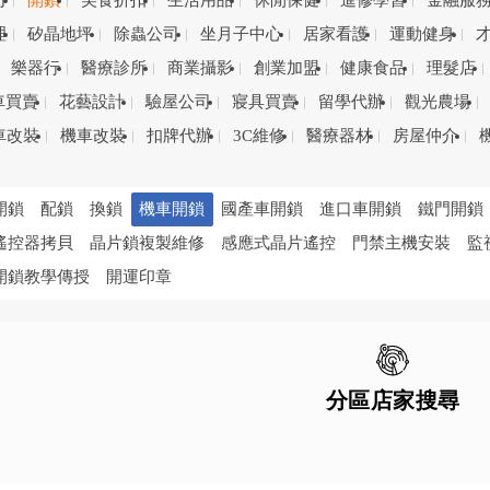
司
開鎖
美食折扣
生活用品
休閒保健
進修學習
金融服
理
矽晶地坪
除蟲公司
坐月子中心
居家看護
運動健身
樂器行
醫療診所
商業攝影
創業加盟
健康食品
理髮店
車買賣
花藝設計
驗屋公司
寢具買賣
留學代辦
觀光農場
車改裝
機車改裝
扣牌代辦
3C維修
醫療器材
房屋仲介
開鎖
配鎖
換鎖
機車開鎖
國產車開鎖
進口車開鎖
鐵門開鎖
遙控器拷貝
晶片鎖複製維修
感應式晶片遙控
門禁主機安裝
監
開鎖教學傳授
開運印章
分區店家搜尋