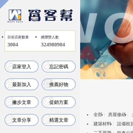
目前店家數量
總瀏覽人數
3004
324980904
店家登入
忘記密碼
最新加入
推薦好物
撇步文章
促銷方案
全部
房屋修繕
文章分享
精選文章
建築材料
設備租