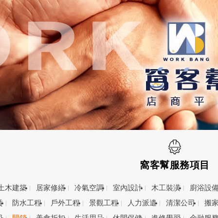
窩客幫服務項目
土木建築
居家修繕
冷氣空調
室內設計
木工裝潢
廚浴設
賃
防水工程
戶外工程
景觀工程
人力派遣
清潔公司
搬