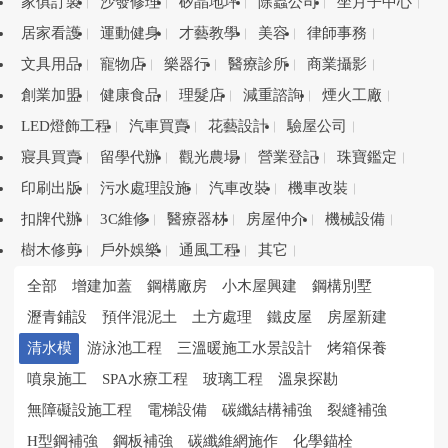
家俱訂製
沙發修理
矽晶地坪
除蟲公司
坐月子中心
居家看護
運動健身
才藝教學
美容
律師事務
文具用品
寵物店
樂器行
醫療診所
商業攝影
創業加盟
健康食品
理髮店
減重諮詢
煙火工廠
LED燈飾工程
汽車買賣
花藝設計
驗屋公司
寢具買賣
留學代辦
觀光農場
營業登記
珠寶鑑定
印刷出版
污水處理設施
汽車改裝
機車改裝
扣牌代辦
3C維修
醫療器材
房屋仲介
機械設備
樹木修剪
戶外娛樂
通風工程
其它
全部
增建加蓋
鋼構廠房
小木屋興建
鋼構別墅
瀝青鋪設
預伴混泥土
土方處理
鐵皮屋
房屋新建
清水模
游泳池工程
三溫暖施工水景設計
烤箱保養
噴泉施工
SPA水療工程
玻璃工程
溫泉探勘
無障礙設施工程
電梯設備
碳纖結構補強
裂縫補強
H型鋼補強
鋼板補強
碳纖維網施作
化學錨栓