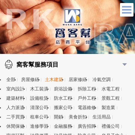
窩客幫服務項目
全部
房屋修繕
土木建築
居家修繕
冷氣空調
室內設計
木工裝潢
廚浴設備
拆除工程
水電工程
建築材料
設備租賃
防水工程
戶外工程
景觀工程
人力派遣
清潔公司
搬家公司
電器維修
製造業
二手買賣
租車公司
開鎖
美食折扣
生活用品
休閒保健
進修學習
金融服務
廣告招牌
禮儀公司