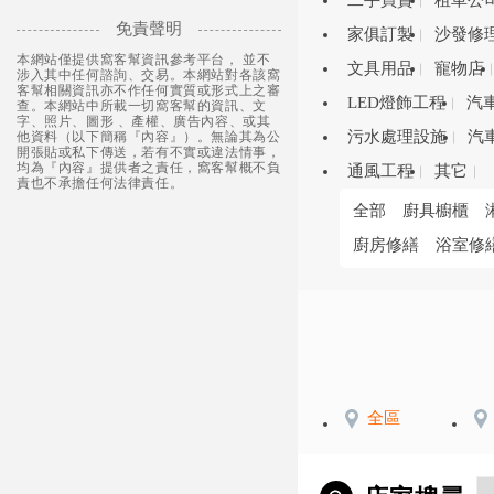
二手買賣
租車公
免責聲明
家俱訂製
沙發修
本網站僅提供窩客幫資訊參考平台， 並不
文具用品
寵物店
涉入其中任何諮詢、交易。本網站對各該窩
客幫相關資訊亦不作任何實質或形式上之審
LED燈飾工程
汽
查。本網站中所載一切窩客幫的資訊、文
字、照片、圖形 、產權、廣告內容、或其
污水處理設施
汽
他資料（以下簡稱『內容』）。無論其為公
開張貼或私下傳送，若有不實或違法情事，
均為『內容』提供者之責任，窩客幫概不負
通風工程
其它
責也不承擔任何法律責任。
全部
廚具櫥櫃
廚房修繕
浴室修
全區