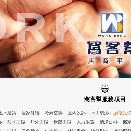
窩客幫服務項目
土木建築
居家修繕
冷氣空調
室內設計
木工裝潢
廚浴設
賃
防水工程
戶外工程
景觀工程
人力派遣
清潔公司
搬