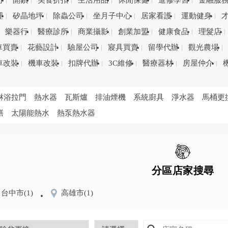
司
開鎖
美食折扣
生活用品
休閒保健
進修學習
金融服
理
矽晶地坪
除蟲公司
坐月子中心
居家看護
運動健身
樂器行
醫療診所
商業攝影
創業加盟
健康食品
理髮店
車買賣
花藝設計
驗屋公司
寢具買賣
留學代辦
觀光農場
車改裝
機車改裝
扣牌代辦
3C維修
醫療器材
房屋仲介
淋浴拉門
熱水器
瓦斯爐
排油煙機
系統廚具
淨水器
馬桶更
繕
太陽能熱水
熱泵熱水器
分區店家搜尋
台中市
(1)
高雄市
(1)