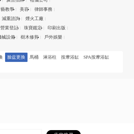
務
廣告招牌
禮儀公司
才藝教學
美容
律師事務
減重諮詢
煙火工廠
營業登記
珠寶鑑定
印刷出版
機械設備
樹木修剪
戶外娛樂
換
臉盆更換
馬桶
淋浴柱
按摩浴缸
SPA按摩浴缸