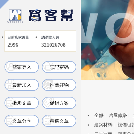
目前店家數量
總瀏覽人數
2996
321026708
店家登入
忘記密碼
最新加入
推薦好物
撇步文章
促銷方案
全部
房屋修繕
文章分享
精選文章
建築材料
設備租