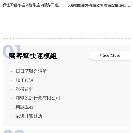
鼎竑工程行-室內裝修,室內裝修工程,泥
天御國際衛浴有限公司-衛浴設備,進口衛
作工程,台中室內裝修,潭子區室內裝修
浴,嘉義衛浴設備,嘉義進口衛浴,西區衛
浴設備代理商
窩客幫快速模組
+ See More
日日晴聯合診所
柚子旅遊
利盛當鋪
濬騏設計行銷有限公司
興誠玉石
宸御牙醫診所