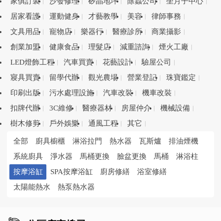
家俱訂製
沙發修理
矽晶地坪
除蟲公司
坐月子中心
居家看護
運動健身
才藝教學
美容
律師事務
文具用品
寵物店
樂器行
醫療診所
商業攝影
創業加盟
健康食品
理髮店
減重諮詢
煙火工廠
LED燈飾工程
汽車買賣
花藝設計
驗屋公司
寢具買賣
留學代辦
觀光農場
營業登記
珠寶鑑定
印刷出版
污水處理設施
汽車改裝
機車改裝
扣牌代辦
3C維修
醫療器材
房屋仲介
機械設備
樹木修剪
戶外娛樂
通風工程
其它
全部
廚具櫥櫃
淋浴拉門
熱水器
瓦斯爐
排油煙機
系統廚具
淨水器
馬桶更換
臉盆更換
馬桶
淋浴柱
按摩浴缸
SPA按摩浴缸
廚房修繕
浴室修繕
太陽能熱水
熱泵熱水器