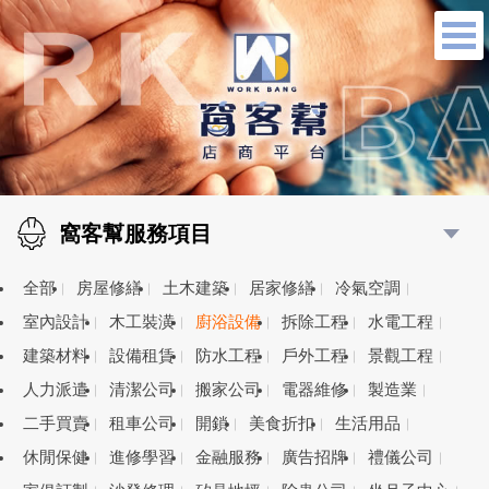
窩客幫服務項目
全部
房屋修繕
土木建築
居家修繕
冷氣空調
室內設計
木工裝潢
廚浴設備
拆除工程
水電工程
建築材料
設備租賃
防水工程
戶外工程
景觀工程
人力派遣
清潔公司
搬家公司
電器維修
製造業
二手買賣
租車公司
開鎖
美食折扣
生活用品
休閒保健
進修學習
金融服務
廣告招牌
禮儀公司