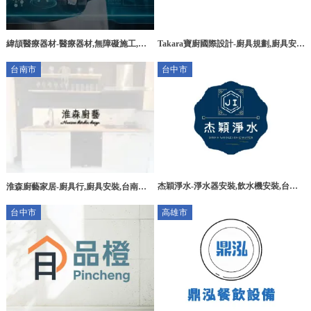
緯頡醫療器材-醫療器材,無障礙施工,醫
Takara寶廚國際設計-廚具規劃,廚具安
療輔具,台中醫療器材買賣,大雅醫療器材
裝,Takara 廚具推薦,台中廚具規劃,北屯
台南市
台中市
租借
區廚具安裝,
杰穎淨水-淨水器安裝,飲水機安裝,台中
淮森廚藝家居-廚具行,廚具安裝,台南廚
淨水器安裝,后里飲水機安裝
具行,安平廚具安裝,東區廚具安裝
台中市
高雄市