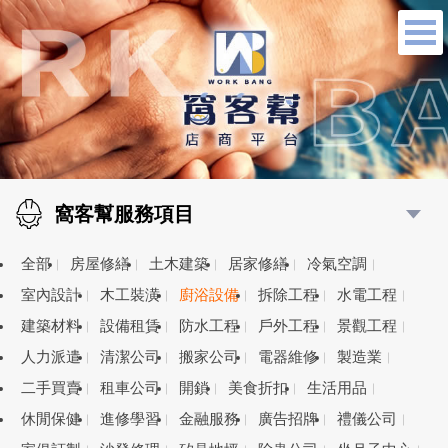
窩客幫服務項目
全部
房屋修繕
土木建築
居家修繕
冷氣空調
室內設計
木工裝潢
廚浴設備
拆除工程
水電工程
建築材料
設備租賃
防水工程
戶外工程
景觀工程
人力派遣
清潔公司
搬家公司
電器維修
製造業
二手買賣
租車公司
開鎖
美食折扣
生活用品
休閒保健
進修學習
金融服務
廣告招牌
禮儀公司