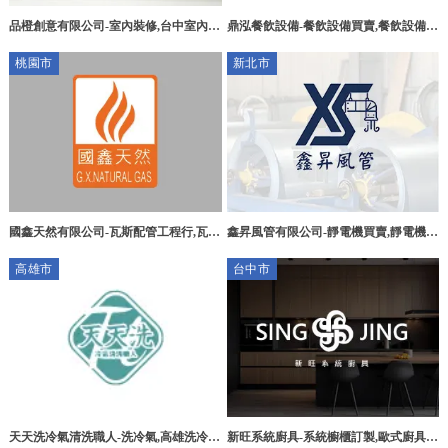
品橙創意有限公司-室內裝修,台中室內裝
鼎泓餐飲設備-餐飲設備買賣,餐飲設備維
修,烏日區室內裝修
修,高雄餐飲設備買賣,高雄餐飲設備維
桃園市
新北市
修,楠梓區餐飲設備買賣
國鑫天然有限公司-瓦斯配管工程行,瓦斯
鑫昇⾵管有限公司-靜電機買賣,靜電機租
管安裝,熱水器安裝,桃園瓦斯配管工程
賃,台北靜電機買賣,台北靜電機租賃,林
高雄市
台中市
行,桃園瓦斯管安裝,龍潭瓦斯配管工程
口靜電機買賣
行,龍潭瓦斯管安裝
新旺系統廚具-系統櫥櫃訂製,歐式廚具,
天天洗冷氣清洗職人-洗冷氣,高雄洗冷