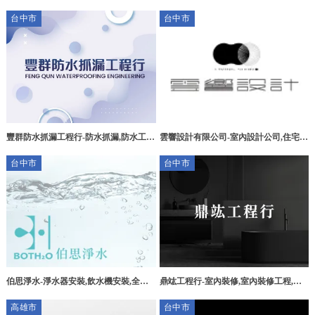
台中系統櫥櫃訂製,西屯區系統櫥櫃訂製
氣,鳳山區洗冷氣
台中市
台中市
雲響設計有限公司-室內設計公司,住宅設
豐群防水抓漏工程行-防水抓漏,防水工
計推薦,台中室內設計公司,台中住宅設計
程,台中防水抓漏,太平防水抓漏
台中市
台中市
推薦,中區 室內設計公司
伯思淨水-淨水器安裝,飲水機安裝,全戶
鼎竑工程行-室內裝修,室內裝修工程,泥
軟水安裝,台中淨水器安裝,大雅區飲水機
作工程,台中室內裝修,潭子區室內裝修
高雄市
台中市
安裝,