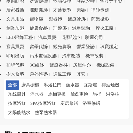
家俱訂製
沙發修理
矽晶地坪
除蟲公司
坐月子中心
居家看護
運動健身
才藝教學
美容
律師事務
文具用品
寵物店
樂器行
醫療診所
商業攝影
創業加盟
健康食品
理髮店
減重諮詢
煙火工廠
LED燈飾工程
汽車買賣
花藝設計
驗屋公司
寢具買賣
留學代辦
觀光農場
營業登記
珠寶鑑定
印刷出版
污水處理設施
汽車改裝
機車改裝
扣牌代辦
3C維修
醫療器材
房屋仲介
機械設備
樹木修剪
戶外娛樂
通風工程
其它
全部
廚具櫥櫃
淋浴拉門
熱水器
瓦斯爐
排油煙機
系統廚具
淨水器
馬桶更換
臉盆更換
馬桶
淋浴柱
按摩浴缸
SPA按摩浴缸
廚房修繕
浴室修繕
太陽能熱水
熱泵熱水器