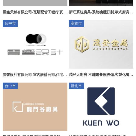
國鑫天然有限公司-瓦斯配管工程行,瓦斯
新旺系統廚具-系統櫥櫃訂製,歐式廚具,
管安裝,熱水器安裝,桃園瓦斯配管工程
台中系統櫥櫃訂製,西屯區系統櫥櫃訂製
台中市
高雄市
行,桃園瓦斯管安裝,龍潭瓦斯配管工程
行,龍潭瓦斯管安裝
雲響設計有限公司-室內設計公司,住宅設
茂登大廚房-不鏽鋼餐飲設備,客製化餐飲
計推薦,台中室內設計公司,台中住宅設計
設備,高雄不鏽鋼餐飲設備,大社區不鏽鋼
台中市
新北市
推薦,中區 室內設計公司
餐飲設備買賣