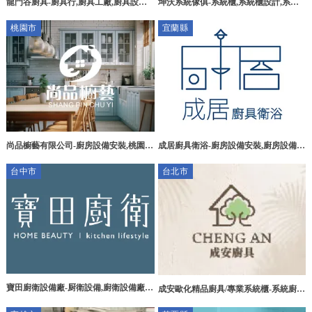
龍門谷廚具-廚具行,廚具工廠,廚具設計,
坤沃系統傢俱-系統櫃,系統櫃設計,系統
台中廚具行,大肚區廚具工廠
櫃訂製,三重系統櫃,三重系統櫃設計
桃園市
宜蘭縣
尚品櫥藝有限公司-廚房設備安裝,桃園廚
成居廚具衛浴-廚房設備安裝,廚房設備規
房設備安裝,蘆竹區廚房設備安裝,廚具工
劃,宜蘭廚房設備安裝,宜蘭市廚房設備規
台中市
台北市
廠,桃園廚具工廠
劃
寶田廚衛設備廠-厨衛設備,廚衛設備廠
成安歐化精品廚具/專業系統櫃-系統廚
商,大甲廚衛設備安裝,大甲廚衛系統門市
具,台北系統廚具,士林區系統廚具,桃園