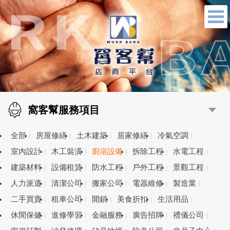
窩客幫服務項目
全部
房屋修繕
土木建築
居家修繕
冷氣空調
室內設計
木工裝潢
廚浴設備
拆除工程
水電工程
建築材料
設備租賃
防水工程
戶外工程
景觀工程
人力派遣
清潔公司
搬家公司
電器維修
製造業
二手買賣
租車公司
開鎖
美食折扣
生活用品
休閒保健
進修學習
金融服務
廣告招牌
禮儀公司