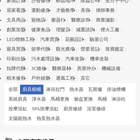
家俱訂製
沙發修理
矽晶地坪
除蟲公司
坐月子中心
居家看護
運動健身
才藝教學
美容
律師事務
文具用品
寵物店
樂器行
醫療診所
商業攝影
創業加盟
健康食品
理髮店
減重諮詢
煙火工廠
LED燈飾工程
汽車買賣
花藝設計
驗屋公司
寢具買賣
留學代辦
觀光農場
營業登記
珠寶鑑定
印刷出版
污水處理設施
汽車改裝
機車改裝
扣牌代辦
3C維修
醫療器材
房屋仲介
機械設備
樹木修剪
戶外娛樂
通風工程
其它
全部
廚具櫥櫃
淋浴拉門
熱水器
瓦斯爐
排油煙機
系統廚具
淨水器
馬桶更換
臉盆更換
馬桶
淋浴柱
按摩浴缸
SPA按摩浴缸
廚房修繕
浴室修繕
太陽能熱水
熱泵熱水器