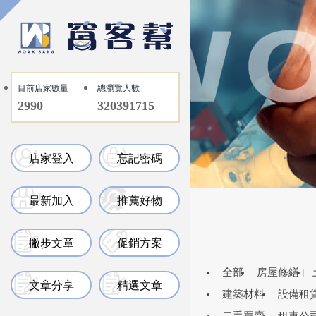
目前店家數量
總瀏覽人數
2990
320391715
店家登入
忘記密碼
最新加入
推薦好物
撇步文章
促銷方案
全部
房屋修繕
文章分享
精選文章
建築材料
設備租