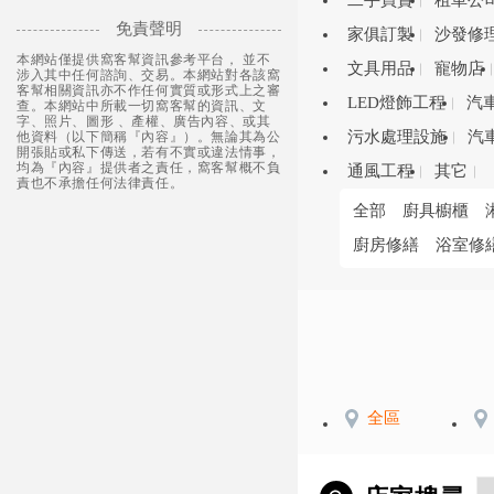
二手買賣
租車公
免責聲明
家俱訂製
沙發修
本網站僅提供窩客幫資訊參考平台， 並不
文具用品
寵物店
涉入其中任何諮詢、交易。本網站對各該窩
客幫相關資訊亦不作任何實質或形式上之審
LED燈飾工程
汽
查。本網站中所載一切窩客幫的資訊、文
字、照片、圖形 、產權、廣告內容、或其
污水處理設施
汽
他資料（以下簡稱『內容』）。無論其為公
開張貼或私下傳送，若有不實或違法情事，
均為『內容』提供者之責任，窩客幫概不負
通風工程
其它
責也不承擔任何法律責任。
全部
廚具櫥櫃
廚房修繕
浴室修
全區