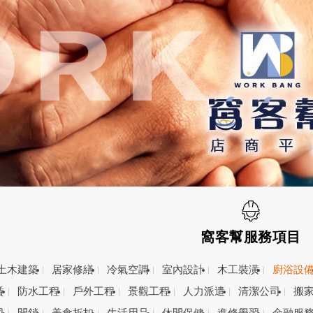
窩客幫服務項目
土木建築
居家修繕
冷氣空調
室內設計
木工裝潢
廚浴設
賃
防水工程
戶外工程
景觀工程
人力派遣
清潔公司
搬