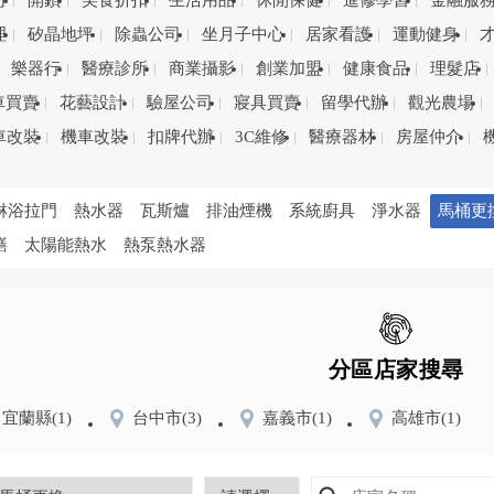
司
開鎖
美食折扣
生活用品
休閒保健
進修學習
金融服
理
矽晶地坪
除蟲公司
坐月子中心
居家看護
運動健身
樂器行
醫療診所
商業攝影
創業加盟
健康食品
理髮店
車買賣
花藝設計
驗屋公司
寢具買賣
留學代辦
觀光農場
車改裝
機車改裝
扣牌代辦
3C維修
醫療器材
房屋仲介
淋浴拉門
熱水器
瓦斯爐
排油煙機
系統廚具
淨水器
馬桶更
繕
太陽能熱水
熱泵熱水器
分區店家搜尋
宜蘭縣
(1)
台中市
(3)
嘉義市
(1)
高雄市
(1)