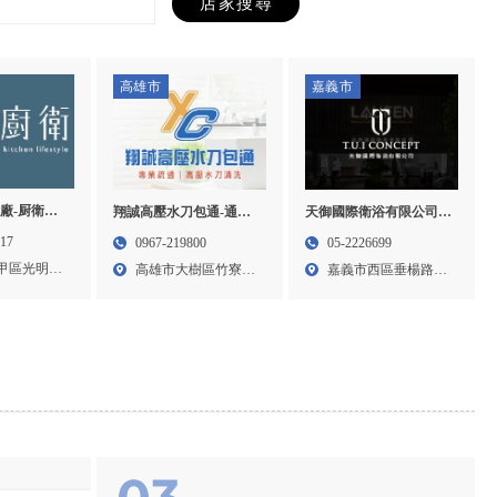
高雄市
嘉義市
廠-厨衛設
翔誠高壓水刀包通-通水
天御國際衛浴有限公司-
廠商,大甲廚
管,通水溝,高雄通水管,高
衛浴設備,進口衛浴,嘉義
317
0967-219800
05-2226699
大甲廚衛系
雄通水溝,大樹區通水管,
衛浴設備,嘉義進口衛浴,
甲區光明路
高雄市大樹區竹寮路
嘉義市西區垂楊路
大樹區通水溝
西區衛浴設備代理商
6-7...
479...