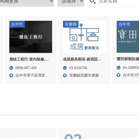
台中市
宜蘭縣
台中市
寶田廚衛設備
鼎竑工程行-室內裝修,室
成居廚具衛浴-廚房設備
備,廚衛設備
內裝修工程,泥作工程,台
安裝,廚房設備規劃,宜蘭
04-26889
0909-087-449
03-9326768
衛設備安裝,
中室內裝修,潭子區室內
廚房設備安裝,宜蘭市廚
台中市大
台中市潭子區潭富路
宜蘭縣宜蘭市康樂路
統門市
裝修
房設備規劃
300...
二段3...
102...