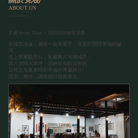
ABOUT US
覓秘 Secret Vista
－ 找到你的秘密景觀
在城市邊緣，藏著一處有星空、夜景與開闊草地的秘
境。
登上專屬觀景台，私藏整片璀璨城景；
踏入遼闊大草坪，容納所有歡笑奔跑。
這裡是為重要時刻準備的專屬舞台!
隱密、獨特，讓每個回憶都發光。
我們，覓秘見。