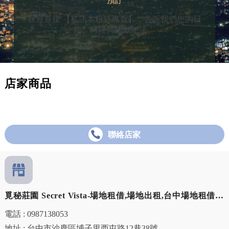
預訂
歡迎直接 【私訊本粉絲專頁】，告訴我們您的日
期、時段與活動想法。
店家商品
聯絡店家
覓秘莊園 Secret Vista-場地租借,場地出租,台中場地租借,
沙鹿場地出租
電話 : 0987138053
地址 : 台中市沙鹿區埔子里西屯路12巷38號