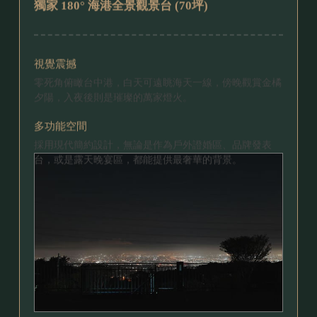
獨家 180°
海港全景觀景台 (70坪)
視覺震撼
零死角俯瞰台中港，白天可遠眺海天一線，傍晚觀賞金橘
夕陽，入夜後則是璀璨的萬家燈火。
多功能空間
採用現代簡約設計，無論是作為戶外證婚區、品牌發表
台，或是露天晚宴區，都能提供最奢華的背景。