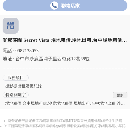
聯絡店家
覓秘莊園 Secret Vista-場地租借,場地出租,台中場地租借,
沙鹿場地出租
電話 : 0987138053
地址 : 台中市沙鹿區埔子里西屯路12巷38號
服務項目
攝影棚出租婚禮紀錄
特別關鍵字
場地租借,台中場地租借,沙鹿場地租借,場地出租,台中場地出租,沙鹿
場地出租,夜景拍攝,台中夜景拍攝,沙鹿夜景拍攝,婚禮場地租借,台中
婚禮場地租借,沙鹿婚禮場地租借,戶外婚禮場地,台中戶外婚禮場地,
露營老爹
設計老爹
工程網
家事網
加工網
MIT製造業外貿網
修繕網
野外生活網
沙鹿戶外婚禮場地,戶外婚禮場地出租,台中戶外婚禮場地出租,沙鹿
MIT新聞網
清潔網
搬家網
租車網
維修網
學習網
愛美網
開鎖網
好家網
掏客網
小華陀
戶外婚禮場地出租,戶外證婚場地,台中戶外證婚場地,沙鹿戶外證婚