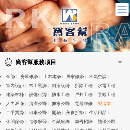
窩客幫服務項目
全部
房屋修繕
土木建築
居家修繕
冷氣空調
室內設計
木工裝潢
廚浴設備
拆除工程
水電工程
建築材料
設備租賃
防水工程
戶外工程
景觀工程
人力派遣
清潔公司
搬家公司
電器維修
製造業
二手買賣
租車公司
開鎖
美食折扣
生活用品
休閒保健
進修學習
金融服務
廣告招牌
禮儀公司