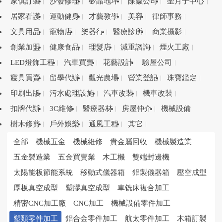
家俱訂製
沙發修理
矽晶地坪
除蟲公司
坐月子中心
居家看護
運動健身
才藝教學
美容
律師事務
文具用品
寵物店
樂器行
醫療診所
商業攝影
創業加盟
健康食品
理髮店
減重諮詢
煙火工廠
LED燈飾工程
汽車買賣
花藝設計
驗屋公司
寢具買賣
留學代辦
觀光農場
營業登記
珠寶鑑定
印刷出版
污水處理設施
汽車改裝
機車改裝
扣牌代辦
3C維修
醫療器材
房屋仲介
機械設備
樹木修剪
戶外娛樂
通風工程
其它
全部
機械五金
機械維修
貴金屬回收
機械製造業
五金製造業
五金買賣業
木工機
雙端封邊機
太陽能板節能系統
移動式儀器箱
鋁製儀器箱
壓空成型
厚板真空成型
塑膠真空成型
車铣床複合加工
精密CNC加工廠
CNC加工
機械設備零件加工
塑類零件加工
鋁合金零件加工
航太零件加工
木箱訂製