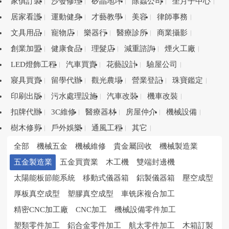
家俱訂製
沙發修理
矽晶地坪
除蟲公司
坐月子中心
居家看護
運動健身
才藝教學
美容
律師事務
文具用品
寵物店
樂器行
醫療診所
商業攝影
創業加盟
健康食品
理髮店
減重諮詢
煙火工廠
LED燈飾工程
汽車買賣
花藝設計
驗屋公司
寢具買賣
留學代辦
觀光農場
營業登記
珠寶鑑定
印刷出版
污水處理設施
汽車改裝
機車改裝
扣牌代辦
3C維修
醫療器材
房屋仲介
機械設備
樹木修剪
戶外娛樂
通風工程
其它
全部
機械五金
機械維修
貴金屬回收
機械製造業
五金製造業
五金買賣業
木工機
雙端封邊機
太陽能板節能系統
移動式儀器箱
鋁製儀器箱
壓空成型
厚板真空成型
塑膠真空成型
車铣床複合加工
精密CNC加工廠
CNC加工
機械設備零件加工
塑類零件加工
鋁合金零件加工
航太零件加工
木箱訂製