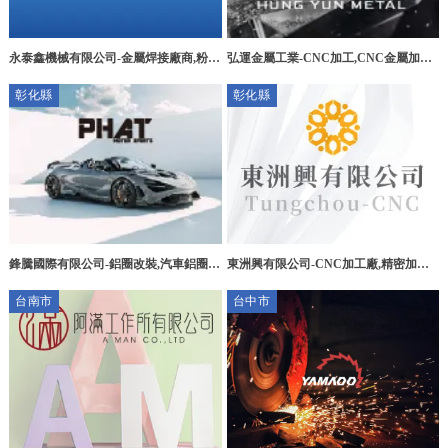
永泰鑫機械有限公司-金屬焊接廠商,粉體
弘運金屬工業-CNC加工,CNC金屬加工,
設備製造廠,台中粉體設備製造廠,外埔區
彰化CNC加工,和美金屬加工廠
彰化縣
彰化縣
粉體設備製造廠,
東洲興有限公司-CNC加工廠,精密加工
鋒騰國際有限公司-鋁圈改裝,汽車鋁圈改
廠,彰化CNC加工廠,員林CNC加工廠
裝,彰化鋁圈改裝,田尾汽車鋁圈改裝
台南市
台中市