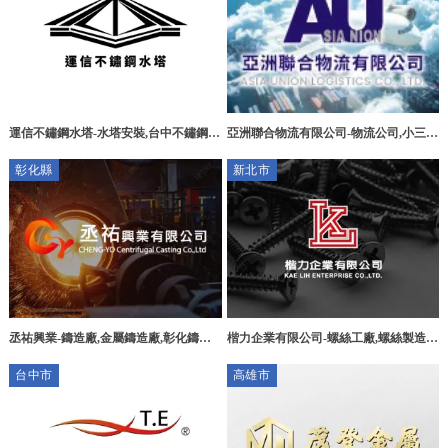
運信不鏽鋼水塔-水塔安裝,台中不鏽鋼水
亞洲聯合物流有限公司-物流公司,小三通
塔安裝,東勢不鏽鋼水塔安裝廠商,東勢不
物流,台北物流公司,台北小三通物流
彰化縣
新北市
鏽鋼水塔廠商
丞祐興業-鑄造廠,金屬鑄造廠,彰化鑄造
楷力企業有限公司-螺絲工廠,螺絲製造,
廠,彰化金屬鑄造廠
台北螺絲工廠,中和螺絲工廠
台中市
高雄市