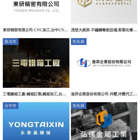
東研精密有限公司-CNC加工,台中CNC
茂登大廚房-不鏽鋼餐飲設備,客製化餐飲
加工製造,大里區CNC加工製造廠,CNC
設備,高雄不鏽鋼餐飲設備,大社區不鏽鋼
新北市
彰化縣
代工,台中CNC代工廠,航太無人機組件
餐飲設備買賣
工廠
三電鐵箱工廠-鐵箱訂製,鐵箱加工,台北
進羿企業股份有限公司-沖壓,沖壓代工,
鐵箱訂製,板橋鐵箱訂製
彰化沖壓,彰化沖壓代工,彰化沖壓代工廠
台中市
彰化縣