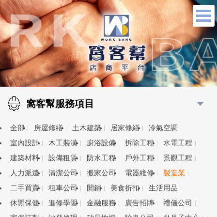
窩客幫服務項目
全部
房屋修繕
土木建築
居家修繕
冷氣空調
室內設計
木工裝潢
廚浴設備
拆除工程
水電工程
建築材料
設備租賃
防水工程
戶外工程
景觀工程
人力派遣
清潔公司
搬家公司
電器維修
製造業
二手買賣
租車公司
開鎖
美食折扣
生活用品
休閒保健
進修學習
金融服務
廣告招牌
禮儀公司