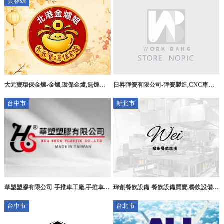
雲林縣
大元寶環保金爐-金爐,環保金爐,無煙金
日昇彈簧有限公司-彈簧製造,CNC車床
爐,雲林金爐,雲林環保金爐,北港環保金
加工,彰化彈簧製造,鹿港鎮彈簧製造
台中市
新北市
爐
華塑塑膠有限公司-手推車工廠,手推車製
瑋創餐飲設備-餐飲設備買賣,餐飲設備推
造,台中手推車工廠,大里手推車製造
薦,台北餐飲設備買賣,五股餐飲設備推薦
台中市
台北市