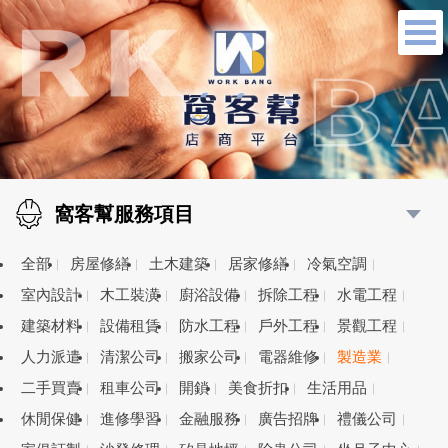
窩客幫服務項目
全部
房屋修繕
土木建築
居家修繕
冷氣空調
室內設計
木工裝潢
廚浴設備
拆除工程
水電工程
建築材料
設備租賃
防水工程
戶外工程
景觀工程
人力派遣
清潔公司
搬家公司
電器維修
製造業
二手買賣
租車公司
開鎖
美食折扣
生活用品
休閒保健
進修學習
金融服務
廣告招牌
禮儀公司