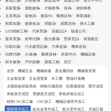
家俱訂製
沙發修理
矽晶地坪
除蟲公司
坐月子中心
居家看護
運動健身
才藝教學
美容
律師事務
文具用品
寵物店
樂器行
醫療診所
商業攝影
創業加盟
健康食品
理髮店
減重諮詢
煙火工廠
LED燈飾工程
汽車買賣
花藝設計
驗屋公司
寢具買賣
留學代辦
觀光農場
營業登記
珠寶鑑定
印刷出版
污水處理設施
汽車改裝
機車改裝
扣牌代辦
3C維修
醫療器材
房屋仲介
機械設備
樹木修剪
戶外娛樂
通風工程
其它
全部
機械五金
機械維修
貴金屬回收
機械製造業
五金製造業
五金買賣業
木工機
雙端封邊機
太陽能板節能系統
移動式儀器箱
鋁製儀器箱
壓空成型
厚板真空成型
塑膠真空成型
車铣床複合加工
精密CNC加工廠
CNC加工
機械設備零件加工
塑類零件加工
鋁合金零件加工
航太零件加工
木箱訂製