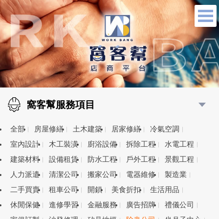
窩客幫服務項目
全部
房屋修繕
土木建築
居家修繕
冷氣空調
室內設計
木工裝潢
廚浴設備
拆除工程
水電工程
建築材料
設備租賃
防水工程
戶外工程
景觀工程
人力派遣
清潔公司
搬家公司
電器維修
製造業
二手買賣
租車公司
開鎖
美食折扣
生活用品
休閒保健
進修學習
金融服務
廣告招牌
禮儀公司