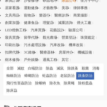
家俱訂製
沙發修理
矽晶地坪
除蟲公司
坐月子中心
居家看護
運動健身
才藝教學
美容
律師事務
文具用品
寵物店
樂器行
醫療診所
商業攝影
創業加盟
健康食品
理髮店
減重諮詢
煙火工廠
LED燈飾工程
汽車買賣
花藝設計
驗屋公司
寢具買賣
留學代辦
觀光農場
營業登記
珠寶鑑定
印刷出版
污水處理設施
汽車改裝
機車改裝
扣牌代辦
3C維修
醫療器材
房屋仲介
機械設備
樹木修剪
戶外娛樂
通風工程
其它
全部
滅蚊
白蟻防治
除蟲
滅鼠
除跳蚤
殺菌
消毒
蜘蛛防治
蟑螂防治
蛀蟲防治
老鼠防治
跳蚤防治
飛行性害蟲防治
除蛾蚋
除衣魚
除果蠅
除粉蠹蟲
除床蝨