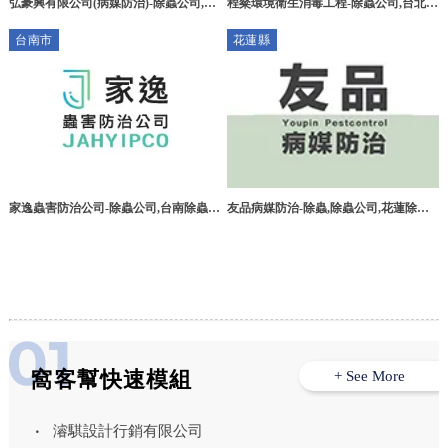
弘豪興有限公司(病媒防治)-除蟲公司,桃
程粲環境衛生消毒工程-除蟲公司,台北除
園除蟲公司,中壢區除蟲公司,桃園消毒公
蟲公司,台北餐廳消毒公司,三重除蟲公
台南市
花蓮縣
司
司,三重餐廳消毒公司
家逸蟲害防治公司-除蟲公司,台南除蟲公
友品病媒防治-除蟲,除蟲公司,花蓮除蟲,
司,東區除蟲公司,嘉義除蟲公司,高雄除
花蓮除蟲公司
蟲公司
窩客幫快速模組
+ See More
濬騏設計行銷有限公司