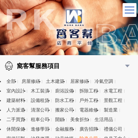
窩客幫服務項目
全部
房屋修繕
土木建築
居家修繕
冷氣空調
室內設計
木工裝潢
廚浴設備
拆除工程
水電工程
建築材料
設備租賃
防水工程
戶外工程
景觀工程
人力派遣
清潔公司
搬家公司
電器維修
製造業
二手買賣
租車公司
開鎖
美食折扣
生活用品
休閒保健
進修學習
金融服務
廣告招牌
禮儀公司