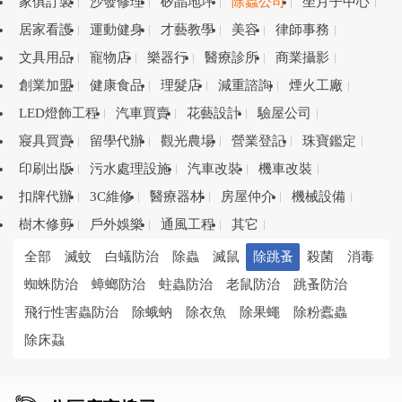
家俱訂製
沙發修理
矽晶地坪
除蟲公司
坐月子中心
居家看護
運動健身
才藝教學
美容
律師事務
文具用品
寵物店
樂器行
醫療診所
商業攝影
創業加盟
健康食品
理髮店
減重諮詢
煙火工廠
LED燈飾工程
汽車買賣
花藝設計
驗屋公司
寢具買賣
留學代辦
觀光農場
營業登記
珠寶鑑定
印刷出版
污水處理設施
汽車改裝
機車改裝
扣牌代辦
3C維修
醫療器材
房屋仲介
機械設備
樹木修剪
戶外娛樂
通風工程
其它
全部
滅蚊
白蟻防治
除蟲
滅鼠
除跳蚤
殺菌
消毒
蜘蛛防治
蟑螂防治
蛀蟲防治
老鼠防治
跳蚤防治
飛行性害蟲防治
除蛾蚋
除衣魚
除果蠅
除粉蠹蟲
除床蝨