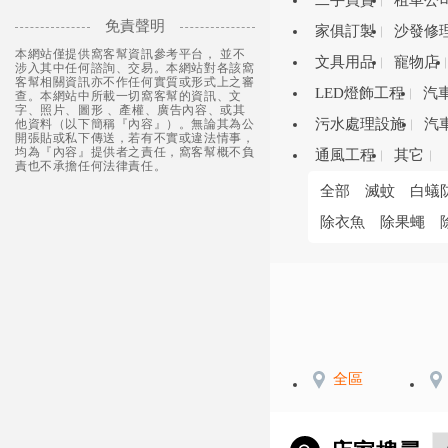
二手買賣
租車公
免責聲明
家俱訂製
沙發修
本網站僅提供窩客幫資訊參考平台， 並不
文具用品
寵物店
涉入其中任何諮詢、交易。本網站對各該窩
客幫相關資訊亦不作任何實質或形式上之審
LED燈飾工程
汽
查。本網站中所載一切窩客幫的資訊、文
字、照片、圖形 、產權、廣告內容、或其
污水處理設施
汽
他資料（以下簡稱『內容』）。無論其為公
開張貼或私下傳送，若有不實或違法情事，
均為『內容』提供者之責任，窩客幫概不負
通風工程
其它
責也不承擔任何法律責任。
全部
滅蚊
白蟻
除衣魚
除果蠅
全區