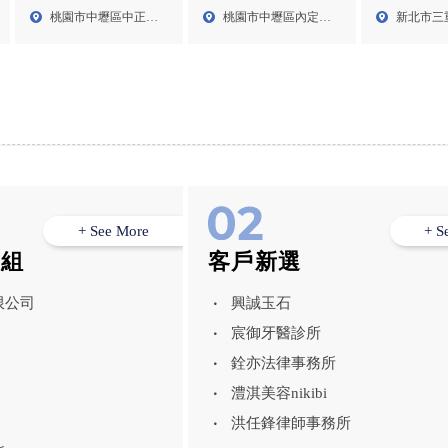
司,中壢區除蟲公司,桃園
台北餐廳消毒
壢除蟲公司,中壢消毒公
桃園市中壢區內定二
新北市三
桃園市中壢區中正路
消毒公司
除蟲公司,三
司
十街1...
131...
824...
公司
+ See More
+ S
模組
客戶新選
限公司
興誠玉石
宸御牙醫診所
銓亦法律事務所
澧淇美容nikibi
洪任鋒律師事務所