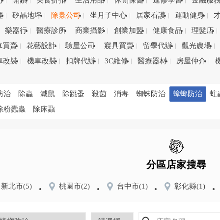
司
開鎖
美食折扣
生活用品
休閒保健
進修學習
金融服
理
矽晶地坪
除蟲公司
坐月子中心
居家看護
運動健身
樂器行
醫療診所
商業攝影
創業加盟
健康食品
理髮店
車買賣
花藝設計
驗屋公司
寢具買賣
留學代辦
觀光農場
車改裝
機車改裝
扣牌代辦
3C維修
醫療器材
房屋仲介
防治
除蟲
滅鼠
除跳蚤
殺菌
消毒
蜘蛛防治
蟑螂防治
蛀
除粉蠹蟲
除床蝨
分區店家搜尋
新北市
(5)
桃園市
(2)
台中市
(1)
彰化縣
(1)