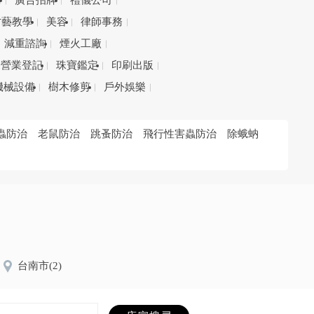
務
廣告招牌
禮儀公司
才藝教學
美容
律師事務
減重諮詢
煙火工廠
營業登記
珠寶鑑定
印刷出版
機械設備
樹木修剪
戶外娛樂
蟲防治
老鼠防治
跳蚤防治
飛行性害蟲防治
除蛾蚋
台南市
(2)