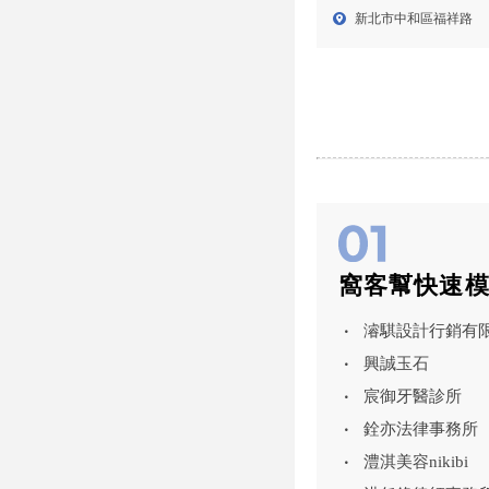
新北除蟲公司,中和除蟲
新北市中和區福祥路
公司
窩客幫快速
濬騏設計行銷有
興誠玉石
宸御牙醫診所
銓亦法律事務所
澧淇美容nikibi