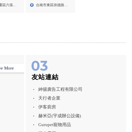
公司,三重
除蟲公司,嘉義除蟲公司,
重區六張街
台南市東區崇德路
重餐廳消毒
高雄除蟲公司
171...
ee More
友站連結
紳揚廣告工程有限公司
天行者企業
伊客廚房
赫米亞(宇成辦公設備)
Gurupet寵物用品