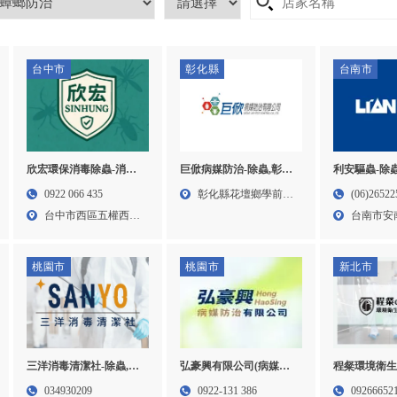
台中市
彰化縣
台南市
欣宏環保消毒除蟲-消毒
巨俽病媒防治-除蟲,彰化
利安驅蟲-除蟲
公司,除蟲公司,台中消毒
除蟲,花壇除蟲,除蟲公司
台南除蟲,安
0922 066 435
彰化縣花壇鄉學前路
(06)26522
公司,西區消毒公司,
推薦,彰化除蟲公司推薦,
司
台中市西區五權西六
306...
台南市安
消毒公司推薦
街2...
安和路...
桃園市
桃園市
新北市
弘豪興有限公司(病媒防
程粲環境衛生
三洋消毒清潔社-除蟲,除
治)-除蟲公司,桃園除蟲公
除蟲公司,台
蟲公司,桃園除蟲公司,中
0922-131 386
09266652
034930209