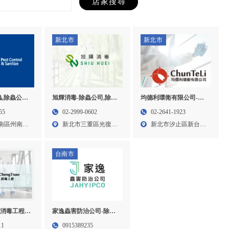
新北市
新北市
,除蟲公司,
旭輝消毒-除蟲公司,除蟲,
均德利環衛有限公司-消
南區除蟲公
台北除蟲公司,三重除蟲
毒公司,除蟲,滅鼠,台北消
55
02-2999-0602
02-2641-1923
毒公司,台北除蟲,台北滅
南區州南里
新北市三重區光復路
新北市汐止區新台五
鼠,汐止消毒公司
一段8...
路2段...
台南市
消毒工程-
家逸蟲害防治公司-除蟲
北除蟲公司,
公司,台南除蟲公司,東區
11
0915389235