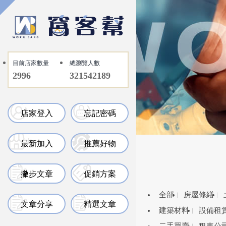
目前店家數量
總瀏覽人數
2996
321542189
店家登入
忘記密碼
最新加入
推薦好物
撇步文章
促銷方案
全部
房屋修繕
文章分享
精選文章
建築材料
設備租