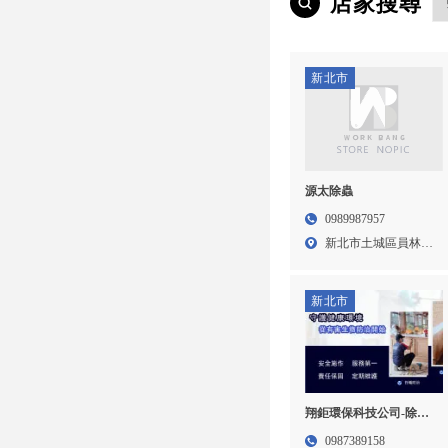
店家搜尋
新北市
源太除蟲
0989987957
新北市土城區員林里
中央路...
新北市
翔鉅環保科技公司-除蟲,
除蟲公司,台北除蟲公司,
0987389158