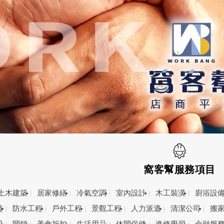
窩客幫服務項目
土木建築
居家修繕
冷氣空調
室內設計
木工裝潢
廚浴設
賃
防水工程
戶外工程
景觀工程
人力派遣
清潔公司
搬